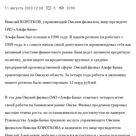
11 августа 2003 12:00
0
3290
Николай КОРОТКОВ, управляющий Омским филиалом, вице-президент
ОАО «Альфа-Банк»:
Альфа-Банк был основан в 1990 году. В нашем регионе он работает с
1999 года, и с самого начала своей деятельности зарекомендовал себя как
активный участник финансового рынка. Банк ведет активную кредитную
политику, делая акцент на кредитование крупных и средних
предприятий производственной сферы. Омский филиал Альфа-Банка
ориентирован на Омскую область. За четыре года работы в экономику
нашего региона было инвестировано 12 млрд рублей.
В эти дни Омский филиал ОАО «Альфа-Банк» отмечает четырехлетие
своей работы на банковском рынке Омска. Филиал продемонстрировал
высокие темпы роста, но останавливаться на достигнутом не намерен.
Руководство Альфа-Банка признало заслуги управляющего Омским
филиалом Николая КОРОТКОВА и назначило его вице-президентом.
Николай Алексеевич любезно согласился встретиться с корреспондентом