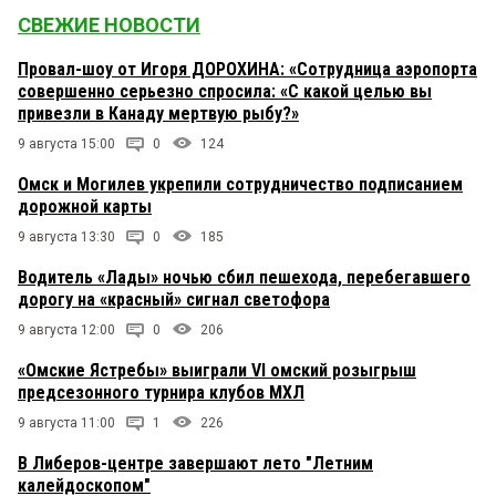
СВЕЖИЕ НОВОСТИ
Провал-шоу от Игоря ДОРОХИНА: «Сотрудница аэропорта
совершенно серьезно спросила: «С какой целью вы
привезли в Канаду мертвую рыбу?»
9 августа 15:00
0
124
Омск и Могилев укрепили сотрудничество подписанием
дорожной карты
9 августа 13:30
0
185
Водитель «Лады» ночью сбил пешехода, перебегавшего
дорогу на «красный» сигнал светофора
9 августа 12:00
0
206
«Омские Ястребы» выиграли VI омский розыгрыш
предсезонного турнира клубов МХЛ
9 августа 11:00
1
226
В Либеров-центре завершают лето "Летним
калейдоскопом"