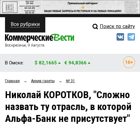
Все рубрики
Поиск по сайту
ПОЛИТИКА
Свежий выпуск
Медиа
ФИНАНСЫ
Воскресенье, 9 Августа
Кто есть кто
НЕДВИЖИМОСТЬ
В Омске:
$ 82,1665
€ 94,8366
Интервью
БИЗНЕС
Главная
→
Архив газеты
→
№ 31
Мнения
ОБЩЕСТВО
Николай КОРОТКОВ, "Сложно
Рейтинги
ЗАКОН
назвать ту отрасль, в которой
Блоги
НОВОСТИ КОМПАНИЙ
Альфа-Банк не присутствует"
Архив
ПРОИСШЕСТВИЯ
СТИЛЬ ЖИЗНИ