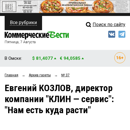
Все рубрики
Поиск по сайту
ПОЛИТИКА
Свежий выпуск
Медиа
ФИНАНСЫ
Пятница, 7 Августа
Кто есть кто
НЕДВИЖИМОСТЬ
В Омске:
$ 81,4077
€ 94,0585
Интервью
БИЗНЕС
Главная
→
Архив газеты
→
№ 37
Мнения
ОБЩЕСТВО
Евгений КОЗЛОВ, директор
Рейтинги
ЗАКОН
компании "КЛИН — сервис":
Блоги
НОВОСТИ КОМПАНИЙ
"Нам есть куда расти"
Архив
ПРОИСШЕСТВИЯ