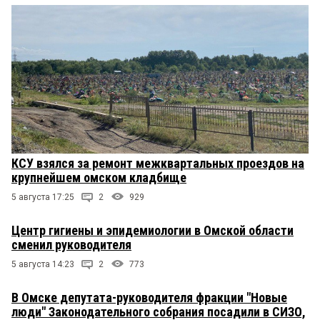
КСУ взялся за ремонт межквартальных проездов на
крупнейшем омском кладбище
5 августа 17:25
2
929
Центр гигиены и эпидемиологии в Омской области
сменил руководителя
5 августа 14:23
2
773
В Омске депутата-руководителя фракции "Новые
люди" Законодательного собрания посадили в СИЗО,