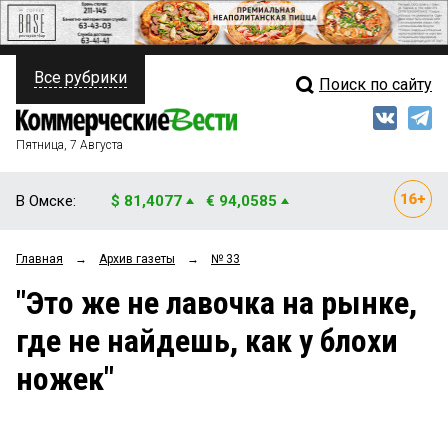
Все рубрики
Поиск по сайту
ПОЛИТИКА
Свежий выпуск
Медиа
ФИНАНСЫ
Пятница, 7 Августа
Кто есть кто
НЕДВИЖИМОСТЬ
В Омске:
$ 81,4077
€ 94,0585
Интервью
БИЗНЕС
Главная
→
Архив газеты
→
№ 33
Мнения
ОБЩЕСТВО
"Это же не лавочка на рынке,
Рейтинги
ЗАКОН
где не найдешь, как у блохи
Блоги
НОВОСТИ КОМПАНИЙ
ножек"
Архив
ПРОИСШЕСТВИЯ