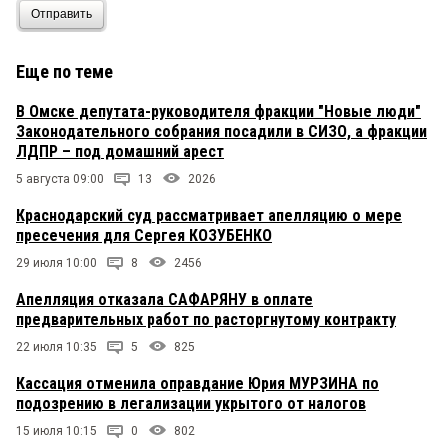
Отправить
Еще по теме
В Омске депутата-руководителя фракции "Новые люди"
Законодательного собрания посадили в СИЗО, а фракции
ЛДПР – под домашний арест
5 августа 09:00
13
2026
Краснодарский суд рассматривает апелляцию о мере
пресечения для Сергея КОЗУБЕНКО
29 июля 10:00
8
2456
Апелляция отказала САФАРЯНУ в оплате
предварительных работ по расторгнутому контракту
22 июля 10:35
5
825
Кассация отменила оправдание Юрия МУРЗИНА по
подозрению в легализации укрытого от налогов
15 июля 10:15
0
802