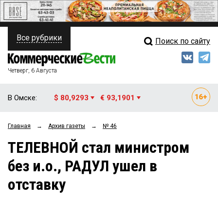
Все рубрики
Поиск по сайту
ПОЛИТИКА
Свежий выпуск
Медиа
ФИНАНСЫ
Четверг, 6 Августа
Кто есть кто
НЕДВИЖИМОСТЬ
В Омске:
$ 80,9293
€ 93,1901
Интервью
БИЗНЕС
Главная
→
Архив газеты
→
№ 46
Мнения
ОБЩЕСТВО
ТЕЛЕВНОЙ стал министром
Рейтинги
ЗАКОН
без и.о., РАДУЛ ушел в
Блоги
НОВОСТИ КОМПАНИЙ
отставку
Архив
ПРОИСШЕСТВИЯ