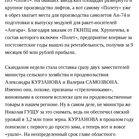
ПО «Полет». На бывших заводских площадях развернуто и
крупное производство лифтов, а вот самому «Полету» уже
в обрез хватает места для производства самолетов Ан-74 и
подготовки к выпуску модулей для ракет-носителей
«Ангара». Благодаря заказам от ГКНПЦ им. Хруничева, в
состав которого включен «Полет», предприятие впервые за
постсоветские годы вышло на рентабельность, получив за 9
месяцев 60 млн рублей прибыли.
Скандалом недели стала отставка сразу двух заместителей
министра сельского хозяйства и продовольствия
Александра КУРЗАНОВА и Валерия САМОЗВОНА.
Именно они, похоже, признаны «стрелочниками»,
виновными в осеннем всплеске цен на продовольственные
товары в нашем регионе. Ну в самом деле, не министра же
Николая ГУЩУ за это снимать, ведь он обеспечил омский
урожай в 3,2 млн тонн зерна. КУРЗАНОВА в прошлом году
понизили с первого до просто зама, а теперь вот и вовсе
«ушли». На неопределенный срок главе областного