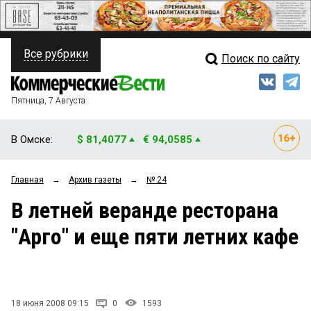
Все рубрики
Поиск по сайту
ПОЛИТИКА
Свежий выпуск
Медиа
ФИНАНСЫ
Пятница, 7 Августа
Кто есть кто
НЕДВИЖИМОСТЬ
В Омске:
$ 81,4077
€ 94,0585
Интервью
БИЗНЕС
Главная
→
Архив газеты
→
№ 24
Мнения
ОБЩЕСТВО
В летней веранде ресторана
Рейтинги
ЗАКОН
"Арго" и еще пяти летних кафе
Блоги
НОВОСТИ КОМПАНИЙ
Архив
ПРОИСШЕСТВИЯ
18 июня 2008 09:15
0
1593