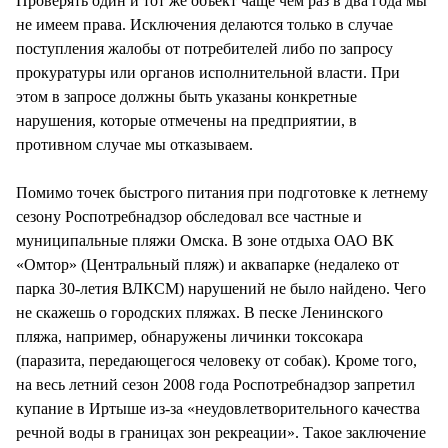
Проверять один и тот же объект чаще чем раз в два года мы
не имеем права. Исключения делаются только в случае
поступления жалобы от потребителей либо по запросу
прокуратуры или органов исполнительной власти. При
этом в запросе должны быть указаны конкретные
нарушения, которые отмечены на предприятии, в
противном случае мы отказываем.
Помимо точек быстрого питания при подготовке к летнему
сезону Роспотребнадзор обследовал все частные и
муниципальные пляжи Омска. В зоне отдыха ОАО ВК
«Омтор» (Центральный пляж) и аквапарке (недалеко от
парка 30-летия ВЛКСМ) нарушений не было найдено. Чего
не скажешь о городских пляжах. В песке Ленинского
пляжа, например, обнаружены личинки токсокара
(паразита, передающегося человеку от собак). Кроме того,
на весь летний сезон 2008 года Роспотребнадзор запретил
купание в Иртыше из-за «неудовлетворительного качества
речной воды в границах зон рекреации». Такое заключение