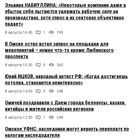
Эльвира НАБИУЛЛИНА: «Некоторые компании даже в
убыток себе пытаются удержать рабочую силу на
производствах, хотя спрос в их секторах объективно
падает»
8 августа 16:45
1
195
В Омске остро встал запрос на площадки для
мероприятий – нужно что-то кроме Любинского
проспекта
8 августа 15:30
0
360
Юрий ИЦКОВ, народный артист РФ: «Когда достигаешь
потолка, становится неинтересно»
8 августа 14:00
0
248
Омичей поздравили с Днем города белорусы, казахи,
китайцы и жители российских регионов
8 августа 12:30
1
249
Омское УФНС: наследники могут вернуть переплату по
налогам наследодателя