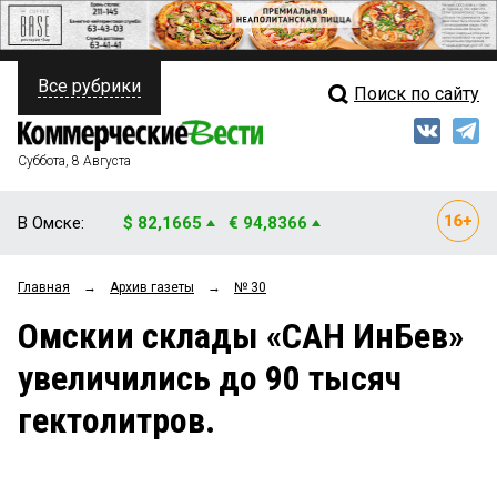
Все рубрики
Поиск по сайту
ПОЛИТИКА
Свежий выпуск
Медиа
ФИНАНСЫ
Суббота, 8 Августа
Кто есть кто
НЕДВИЖИМОСТЬ
В Омске:
$ 82,1665
€ 94,8366
Интервью
БИЗНЕС
Главная
→
Архив газеты
→
№ 30
Мнения
ОБЩЕСТВО
Омскии склады «САН ИнБев»
Рейтинги
ЗАКОН
увеличились до 90 тысяч
Блоги
НОВОСТИ КОМПАНИЙ
гектолитров.
Архив
ПРОИСШЕСТВИЯ