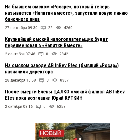
На бывшем омском «Росаре», который теперь
называется «Напитки вместе», запустили новую линию
баночного пива
27 сентября 09:30
22
4260
Крупнейший омский налогоплательщик будет
переименован в «Напитки Вместе»
2 сентября 07:46
0
2842
На омском заводе AB InBev Efes (бывший «Росар»)
назначили директора
28 декабря 10:58
3
8337
После смерти Елены ЦАЛКО омский филиал AB InBev
Efes пока возглавил Юрий КУТКИН
2 октября 08:16
0
6253