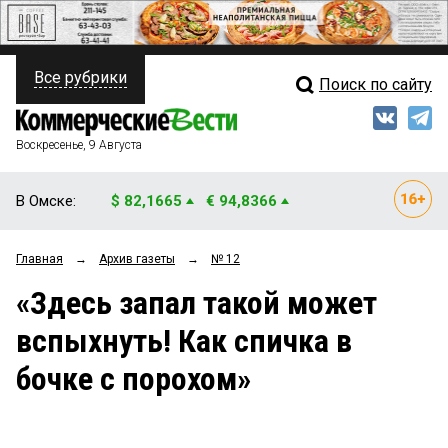
Все рубрики
Поиск по сайту
ПОЛИТИКА
Свежий выпуск
Медиа
ФИНАНСЫ
Воскресенье, 9 Августа
Кто есть кто
НЕДВИЖИМОСТЬ
В Омске:
$ 82,1665
€ 94,8366
Интервью
БИЗНЕС
Главная
→
Архив газеты
→
№ 12
Мнения
ОБЩЕСТВО
«Здесь запал такой может
Рейтинги
ЗАКОН
вспыхнуть! Как спичка в
Блоги
НОВОСТИ КОМПАНИЙ
бочке с порохом»
Архив
ПРОИСШЕСТВИЯ