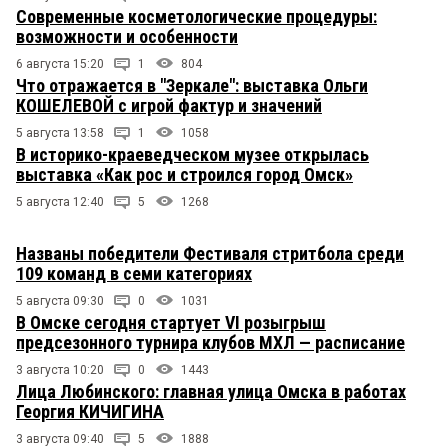
Современные косметологические процедуры:
возможности и особенности
6 августа 15:20
1
804
Что отражается в "Зеркале": выставка Ольги
КОШЕЛЕВОЙ с игрой фактур и значений
5 августа 13:58
1
1058
В историко-краеведческом музее открылась
выставка «Как рос и строился город Омск»
5 августа 12:40
5
1268
Названы победители Фестиваля стритбола среди
109 команд в семи категориях
5 августа 09:30
0
1031
В Омске сегодня стартует VI розыгрыш
предсезонного турнира клубов МХЛ — расписание
3 августа 10:20
0
1443
Лица Любинского: главная улица Омска в работах
Георгия КИЧИГИНА
3 августа 09:40
5
1888