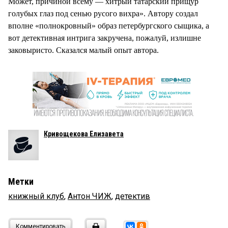
Может, причиной всему — хитрый татарский прищур
голубых глаз под сенью русого вихра». Автору создал
вполне «полнокровный» образ петербургского сыщика, а
вот детективная интрига закручена, пожалуй, излишне
заковыристо. Сказался малый опыт автора.
Кривощекова Елизавета
Метки
книжный клуб
,
Антон ЧИЖ
,
детектив
Комментировать