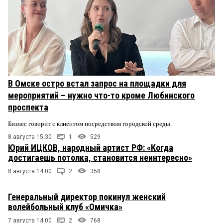
В Омске остро встал запрос на площадки для
мероприятий – нужно что-то кроме Любинского
проспекта
Бизнес говорит с клиентом посредством городской среды.
8 августа 15:30
1
529
Юрий ИЦКОВ, народный артист РФ: «Когда
достигаешь потолка, становится неинтересно»
8 августа 14:00
2
358
Генеральный директор покинул женский
волейбольный клуб «Омичка»
7 августа 14:00
2
768