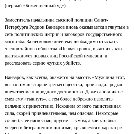
(первый «Божественный яд»).
Заместитель начальника сыскной полиции Санкт-
Петербурга Родион Ванзаров вновь оказывается втянутым в
сеть политических интриг и заговоров государственного
масштаба. За несколько дней ему необходимо отыскать
членов тайного общества «Первая кровь», выяснить, кто
шантажирует первых лиц Российской империи, и
расследовать серию жутких убийств.
Ванзаров, как всегда, окажется на высоте. «Мужчина этот,
возрастом не старше третьего десятка, производил редкое
впечатление природного достоинства. Даже сановник не
смел ему «тыкнуть», а тем более небрежно изволить
пальчик к приветствию. Исходила от него таинственная
сила, скорей привлекательная, чем опасная. Некоторые
сочли бы ее наглостью, другие — умом, а кое-кто был
уверен в безграничном цинизме, крывшемся в характере.