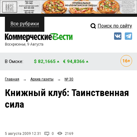
Все рубрики
Поиск по сайту
ПОЛИТИКА
Свежий выпуск
Медиа
ФИНАНСЫ
Воскресенье, 9 Августа
Кто есть кто
НЕДВИЖИМОСТЬ
В Омске:
$ 82,1665
€ 94,8366
Интервью
БИЗНЕС
Главная
→
Архив газеты
→
№ 30
Мнения
ОБЩЕСТВО
Книжный клуб: Таинственная
Рейтинги
ЗАКОН
сила
Блоги
НОВОСТИ КОМПАНИЙ
Архив
ПРОИСШЕСТВИЯ
5 августа 2009 12:31
0
2169
СТИЛЬ ЖИЗНИ