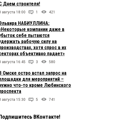
С Днем строителя!
8 августа 18:00
1
421
Эльвира НАБИУЛЛИНА:
«Некоторые компании даже в
убыток себе пытаются
удержать рабочую силу на
производствах, хотя спрос в их
секторах объективно падает»
8 августа 16:45
3
580
В Омске остро встал запрос на
площадки для мероприятий –
нужно что-то кроме Любинского
проспекта
8 августа 15:30
5
741
Подпишитесь ВКонтакте!