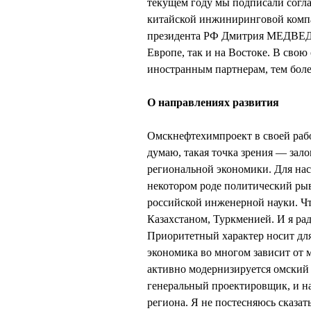
текущем году мы подписали согла
китайской инжиниринговой компа
президента РФ Дмитрия МЕДВЕДЕВ
Европе, так и на Востоке. В сво
иностранным партнерам, тем боле
О направлениях развития
Омскнефтехимпроект в своей рабо
думаю, такая точка зрения — зало
региональной экономики. Для нас
некотором роде политический рыв
российской инженерной науки. Чт
Казахстаном, Туркменией. И я ра
Приоритетный характер носит для
экономика во многом зависит от 
активно модернизируется омский
генеральный проектировщик, и на
региона. Я не постесняюсь сказа