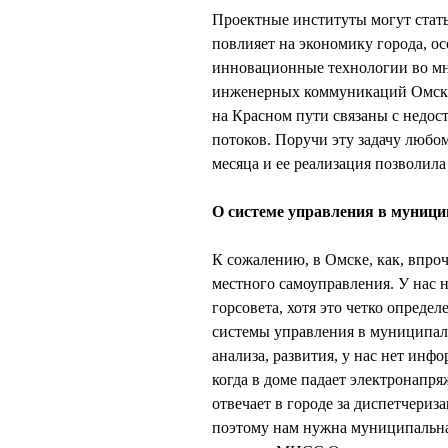
Проектные институты могут стат
повлияет на экономику города, ос
инновационные технологии во м
инженерных коммуникаций Омска,
на Красном пути связаны с недо
потоков. Поручи эту задачу любом
месяца и ее реализация позволила
О системе управления в муници
К сожалению, в Омске, как, впроч
местного самоуправления. У нас
горсовета, хотя это четко опреде
системы управления в муниципали
анализа, развития, у нас нет инф
когда в доме падает электронапр
отвечает в городе за диспетчери
поэтому нам нужна муниципальная