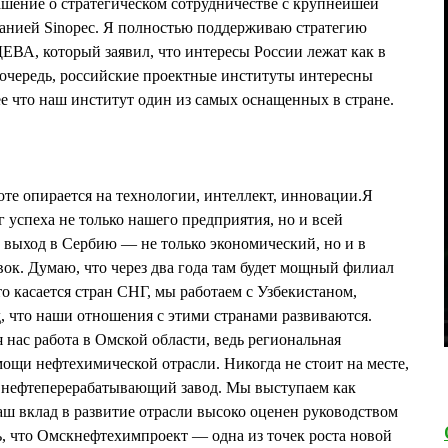
шение о стратегическом сотрудничестве с крупнейшей
нией Sinopec. Я полностью поддерживаю стратегию
А, который заявил, что интересы России лежат как в
ю очередь, российские проектные институты интересны
е что наш институт один из самых оснащенных в стране.
те опирается на технологии, интеллект, инновации.Я
г успеха не только нашего предприятия, но и всей
 выход в Сербию — не только экономический, но и в
ок. Думаю, что через два года там будет мощный филиал
о касается стран СНГ, мы работаем с Узбекистаном,
д, что наши отношения с этими странами развиваются.
 нас работа в Омской области, ведь региональная
мощи нефтехимической отрасли. Никогда не стоит на месте,
 нефтеперерабатывающий завод. Мы выступаем как
ш вклад в развитие отрасли высоко оценен руководством
ть, что Омскнефтехимпроект — одна из точек роста новой