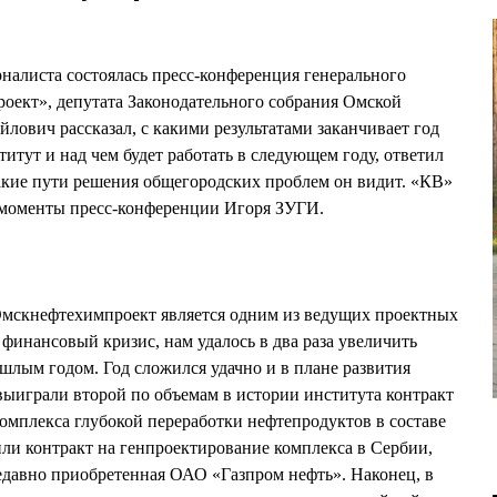
налиста состоялась пресс-конференция генерального
ект», депутата Законодательного собрания Омской
лович рассказал, с какими результатами заканчивает год
итут и над чем будет работать в следующем году, ответил
акие пути решения общегородских проблем он видит. «КВ»
 моменты пресс-конференции Игоря ЗУГИ.
Омскнефтехимпроект является одним из ведущих проектных
 финансовый кризис, нам удалось в два раза увеличить
шлым годом. Год сложился удачно и в плане развития
играли второй по объемам в истории института контракт
комплекса глубокой переработки нефтепродуктов в составе
ли контракт на генпроектирование комплекса в Сербии,
едавно приобретенная ОАО «Газпром нефть». Наконец, в