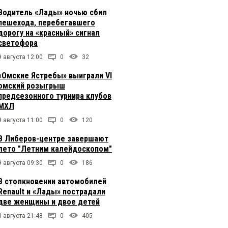
Водитель «Лады» ночью сбил
пешехода, перебегавшего
дорогу на «красный» сигнал
светофора
9 августа 12:00
0
32
«Омские Ястребы» выиграли VI
омский розыгрыш
предсезонного турнира клубов
МХЛ
9 августа 11:00
0
120
В Либеров-центре завершают
лето "Летним калейдоскопом"
9 августа 09:30
0
186
В столкновении автомобилей
Renault и «Лады» пострадали
две женщины и двое детей
8 августа 21:48
0
405