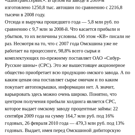
«Шинтранссервис». В целом на заводе в 2009-м
изготовлено 1250,8 тыс. автошин по сравнению с 2216,8
тысячи в 2008 году.
Отсюда и выручка прошедшего года — 5,8 млн руб. по
сравнению с 9,7 млн за 2008-й. Что касается прибыли и
убытков, то их величины условны. Об этом «КВ» писали не
раз. Несмотря на то, что с 2007 года Омскшина уже не
работает на процессинге, 98,8% всего сырья и
комплектующих по-прежнему поставляет ОАО «Сибур-
Русские шины» (СРС). Это же вышестоящее акционерное
общество приобретает всю продукцию омского завода. А по
каким ценам она поставляет сырье омичам и по каким
покупает автопокрышки, информации нет. А значит,
варьировать здесь можно очень широко. Понятно, что
центром получения прибыли холдинга является СРС,
которое выдает омскому заводу процентные займы: 22
сентября 2009 года на сумму 164,7 млн руб. под 16%
годовых, 26 февраля 2010 года — 479,3 млн руб. под 13%
годовых. Выдает, имея перед Омскшиной дибиторскую