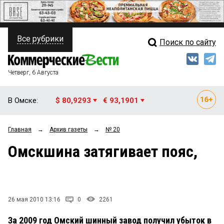
Все рубрики
Поиск по сайту
ПОЛИТИКА
Свежий выпуск
Медиа
ФИНАНСЫ
Четверг, 6 Августа
Кто есть кто
НЕДВИЖИМОСТЬ
В Омске:
$ 80,9293
€ 93,1901
Интервью
БИЗНЕС
Главная
→
Архив газеты
→
№ 20
Мнения
ОБЩЕСТВО
Омскшина затягивает пояс,
Рейтинги
ЗАКОН
Блоги
НОВОСТИ КОМПАНИЙ
Архив
26 мая 2010 13:16
0
2261
ПРОИСШЕСТВИЯ
За 2009 год Омский шинный завод получил убыток в