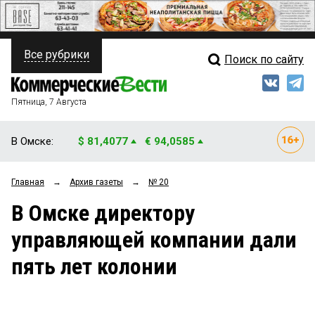
Все рубрики
Поиск по сайту
ПОЛИТИКА
Свежий выпуск
Медиа
ФИНАНСЫ
Пятница, 7 Августа
Кто есть кто
НЕДВИЖИМОСТЬ
В Омске:
$ 81,4077
€ 94,0585
Интервью
БИЗНЕС
Главная
→
Архив газеты
→
№ 20
Мнения
ОБЩЕСТВО
В Омске директору
Рейтинги
ЗАКОН
управляющей компании дали
Блоги
НОВОСТИ КОМПАНИЙ
пять лет колонии
Архив
ПРОИСШЕСТВИЯ