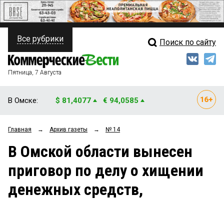
Все рубрики
Поиск по сайту
ПОЛИТИКА
Свежий выпуск
Медиа
ФИНАНСЫ
Пятница, 7 Августа
Кто есть кто
НЕДВИЖИМОСТЬ
В Омске:
$ 81,4077
€ 94,0585
Интервью
БИЗНЕС
Главная
→
Архив газеты
→
№ 14
Мнения
ОБЩЕСТВО
В Омской области вынесен
Рейтинги
ЗАКОН
приговор по делу о хищении
Блоги
НОВОСТИ КОМПАНИЙ
денежных средств,
Архив
ПРОИСШЕСТВИЯ