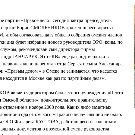
е партии «Правое дело» сегодня-завтра председатель
ия партии Борис СМОЛЬНИКОВ должен переговорить с
чтобы согласовать дату общего собрания омских членов
ки дня будет избрание нового руководителя ОРО, коим, по
с-службы, рекомендован сын директора фирмы
сандр ГАНЧАРУК. Это «КВ» еще раз подтвердили в
, первоначально перепутав отца Сергея и сына Александра.
 «Правым делом » в Омске не занимается, что касается
я находится в Москве как раз по партийным делам.
ОВ является директором бюджетного учреждения «Центр
и Омской области», подконтрольного правительству
е отделение в ноябре 2008 года. Каких либо заметных
ловиной года от омского «Правого дела» слышно не было.
ома ОРО Филарета КУСТОВА, работающего начальником
иальных документов о возможной смене руководства