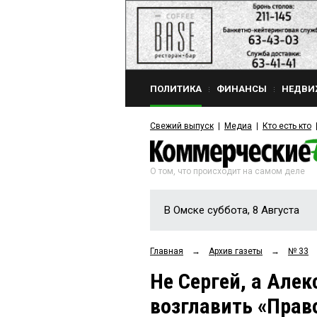
ПОЛИТИКА
ФИНАНСЫ
НЕДВИ
Свежий выпуск
Медиа
Кто есть кто
О том, что происходит на самом деле
В Омске суббота, 8 Августа
Главная
→
Архив газеты
→
№ 33
Не Сергей, а Але
возглавить «Прав