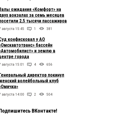
Залы ожидания «Комфорт» на
двух вокзалах за семь месяцев
посетили 2,5 тысячи пассажиров
7 августа 15:45
1
381
Суд конфисковал у АО
«Омскавтотранс» бассейн
«Автомобилист» и землю в
центре города
7 августа 15:01
4
656
Генеральный директор покинул
женский волейбольный клуб
«Омичка»
7 августа 14:00
2
504
Подпишитесь ВКонтакте!