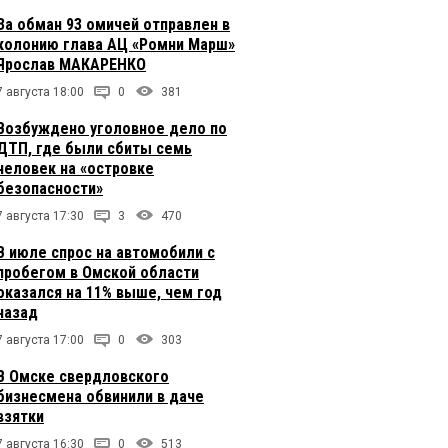
За обман 93 омичей отправлен в
колонию глава АЦ «Ромни Марш»
Ярослав МАКАРЕНКО
7 августа 18:00
0
381
Возбуждено уголовное дело по
ДТП, где были сбиты семь
человек на «островке
безопасности»
7 августа 17:30
3
470
В июле спрос на автомобили с
пробегом в Омской области
оказался на 11% выше, чем год
назад
7 августа 17:00
0
303
В Омске свердловского
бизнесмена обвинили в даче
взятки
7 августа 16:30
0
513