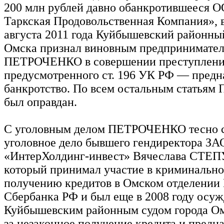
200 млн рублей давно обанкротившееся О
Таркская Продовольственная Компания», в
августа 2011 года Куйбышевский районный
Омска признал виновным предпринимател
ПЕТРОЧЕНКО в совершении преступлени
предусмотренного ст. 196 УК РФ — пред
банкротство. По всем остальным стать
был оправдан.
С уголовным делом ПЕТРОЧЕНКО тесно с
уголовное дело бывшего гендиректора З
«ИнтерХолдинг-инвест» Вячеслава СТЕ
который принимал участие в криминально
получению кредитов в Омском отделении
Сбербанка РФ и был еще в 2008 году осу
Куйбышевским районным судом города Омс
за незаконное получение кредита и предн