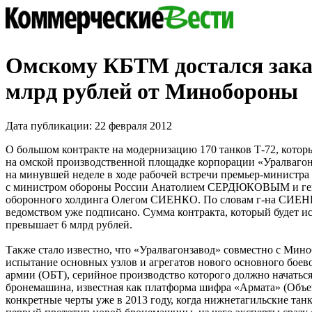
Омскому КБТМ достался заказ
млрд рублей от Минобороны
Дата публикации: 22 февраля 2012
О большом контракте на модернизацию 170 танков Т-72, котор
на омской производственной площадке корпорации «Уралвагонз
на минувшей неделе в ходе рабочей встречи премьер-минис
с министром обороны России Анатолием СЕРДЮКОВЫМ и ге
оборонного холдинга Олегом СИЕНКО. По словам г-на СИЕНК
ведомством уже подписано. Сумма контракта, который будет и
превышает 6 млрд рублей.
Также стало известно, что «Уралвагонзавод» совместно с Мин
испытание основных узлов и агрегатов нового основного боев
армии (ОБТ), серийное производство которого должно начаться
бронемашина, известная как платформа шифра «Армата» (Объек
конкретные черты уже в 2013 году, когда нижнетагильские тан