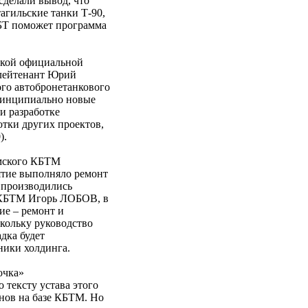
сделали вывод, что
агильские танки Т-90,
ОБТ поможет программа
акой официальной
-лейтенант Юрий
го автобронетанкового
ринципиально новые
и разработке
тки других проектов,
).
омского КБТМ
ятие выполняло ремонт
о производились
 КБТМ Игорь ЛОБОВ, в
ие – ремонт и
кольку руководство
дка будет
ники холдинга.
очка»
тексту устава этого
нов на базе КБТМ. Но