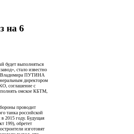
 на 6
ый будет выполняться
авод», стало известно
тра Владимира ПУТИНА
неральным директором
О, соглашение с
сполнять омское КБТМ,
обороны проводит
ого танка российской
 в 2015 году. Будущая
т 199), обретет
костроители изготовят