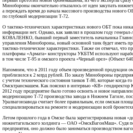
первый прототип новой бронемашины, из чего эксперты сразу 
Минобороны окончательно отказалось от идеи закупать нижнет
а переждать время до начала массового производства нового 
по глубокой модернизации Т-72.
О тактико-технических характеристиках нового ОБТ пока ник
информации нет. Однако, как заявлял в прошлом году генерал
КОВАЛЕНКО, бывший первый заместитель начальника Главно
управления Минобороны, новый основной танк будет иметь п
тактико-технические характеристики. Также он отмечал, что пр
платформы «Армата» конструкторы УКБТМ используют нарабо
в том числе Т-95 и омского проекта «Черный орел» (Объект 640
Напомним, что в 2011 году объем произведенной продукции 
приблизился к 2 млрд рублей. По заказу Минобороны предпри
с учетом технического состояния танков Т-80, которые когда-т
Омсктрансмашем. Как пояснял в интервью «КВ» гендиректор
2012 году предприятие было готово освоить и новое направлен
модернизацию Т-72 производства завода в Нижнем Тагиле, пос
Уралвагонзавода считает более правильным, если омская площа
специализироваться на ремонте и модернизации всей бронетех
Летом прошлого года в Омске была зарегистрирована новая «д
нижнетагильского холдинга — ОАО «ОмскВагонМаш». Судя по 
предприятия, оно должно было заниматься производством ваго