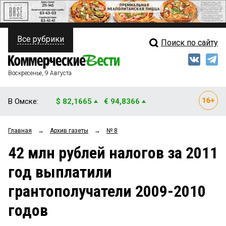
Все рубрики
Поиск по сайту
ПОЛИТИКА
Свежий выпуск
Медиа
ФИНАНСЫ
Воскресенье, 9 Августа
Кто есть кто
НЕДВИЖИМОСТЬ
В Омске:
$ 82,1665
€ 94,8366
Интервью
БИЗНЕС
Главная
→
Архив газеты
→
№ 8
Мнения
ОБЩЕСТВО
42 млн рублей налогов за 2011
Рейтинги
ЗАКОН
год выплатили
Блоги
НОВОСТИ КОМПАНИЙ
грантополучатели 2009-2010
Архив
ПРОИСШЕСТВИЯ
годов