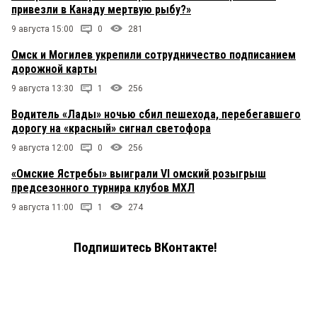
привезли в Канаду мертвую рыбу?»
9 августа 15:00
0
281
Омск и Могилев укрепили сотрудничество подписанием
дорожной карты
9 августа 13:30
1
256
Водитель «Лады» ночью сбил пешехода, перебегавшего
дорогу на «красный» сигнал светофора
9 августа 12:00
0
256
«Омские Ястребы» выиграли VI омский розыгрыш
предсезонного турнира клубов МХЛ
9 августа 11:00
1
274
Подпишитесь ВКонтакте!