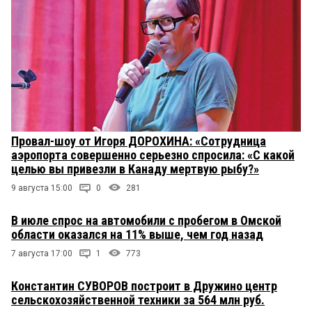
Провал-шоу от Игоря ДОРОХИНА: «Сотрудница
аэропорта совершенно серьезно спросила: «С какой
целью вы привезли в Канаду мертвую рыбу?»
9 августа 15:00
0
281
В июле спрос на автомобили с пробегом в Омской
области оказался на 11% выше, чем год назад
7 августа 17:00
1
773
Константин СУВОРОВ построит в Дружино центр
сельскохозяйственной техники за 564 млн руб.