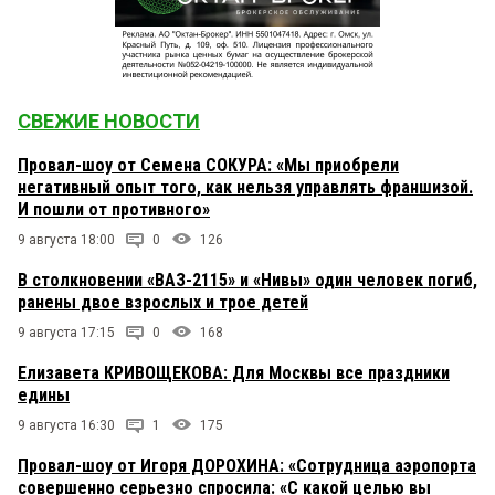
СВЕЖИЕ НОВОСТИ
Провал-шоу от Семена СОКУРА: «Мы приобрели
негативный опыт того, как нельзя управлять франшизой.
И пошли от противного»
9 августа 18:00
0
126
В столкновении «ВАЗ-2115» и «Нивы» один человек погиб,
ранены двое взрослых и трое детей
9 августа 17:15
0
168
Елизавета КРИВОЩЕКОВА: Для Москвы все праздники
едины
9 августа 16:30
1
175
Провал-шоу от Игоря ДОРОХИНА: «Сотрудница аэропорта
совершенно серьезно спросила: «С какой целью вы