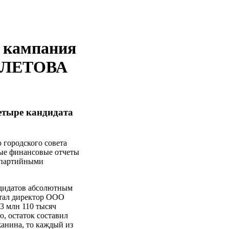
я кампания
СЕЛЕТОВА
етыре кандидата
 городского совета
вые финансовые отчеты
в партийными
ндидатов абсолютным
стал директор ООО
 млн 110 тысяч
ю, остаток составил
жанина, то каждый из