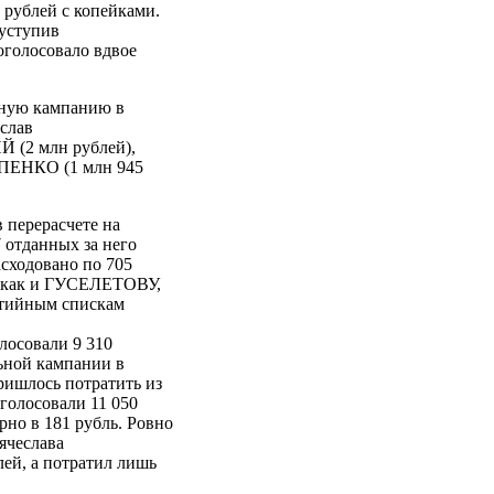
рублей с копейками.
 уступив
голосовало вдвое
ьную кампанию в
слав
 (2 млн рублей),
ПЕНКО (1 млн 945
 перерасчете на
 отданных за него
асходовано по 705
, как и ГУСЕЛЕТОВУ,
ртийным спискам
осовали 9 310
льной кампании в
ишлось потратить из
голосовали 11 050
рно в 181 рубль. Ровно
Вячеслава
ей, а потратил лишь