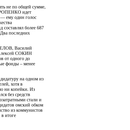
ть не по общей сумме,
НТРОПЕНКО идет
— ему один голос
жества
 составлял более 687
. Два последних
ЕЛОВ, Василий
 Алексей СОКИН
в от одного до
ые фонды – менее
идатуру на одном из
лей, хотя в
ло ни копейки. Из
ся без средств
озатратными стали и
дидатов омский обком
нство из коммунистов
 в итоге