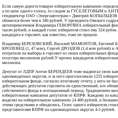
Если самую дорогостоящую избирательную кампанию определя
а по цене одного голоса, то следом за ГУСЕЛЕТОВЫМ и А
гендиректор ОАО «Энергоавтотранс» Дмитрий КОПЫЛЬЦОВ 
обошелся более чем в 340 рублей. У президента Омского содру
автоперевозчиков Владимира ГЕВОРГЯНА избирательный фонд
тысяч рублей, и каждый голос избирателя стоил ему 324 рубля
кандидата в горсовет, как известно, тоже не прошли.
Владимир БЕРЕЗОВСКИЙ, Василий МАМОНТОВ, Евгений Б
КРОЛЕВЕЦ (1, 47 млн), Сергей ДРОЗДОВ (1,4 млн рублей) и
потратили на выборы в горсовет из своих избирательных фондо
полутора миллионов рублей.У прочих кандидатов избирательн
миллиона.
Депутат от ЛДПР Антон БЕРЕНДЕЕВ тоже выдвигал свою канд
одномандатных округов, и за него проголосовали 1255 избирате
избирательном фонде, согласно итоговому отчету, у него не бы
действующих депутатов горсовета он единственный, кто обошел
собственного фонда в агитационный период. Традиционно мал
избирательные кампании депутатов от КПРФ. Каждому из кан
выделял на избирательную кампанию 24 400 рублей, и больши
этими средствами и обходились. Голос одного избирателя стоил
представителям КПРФ на одномандатных округах 4-5 рублей.