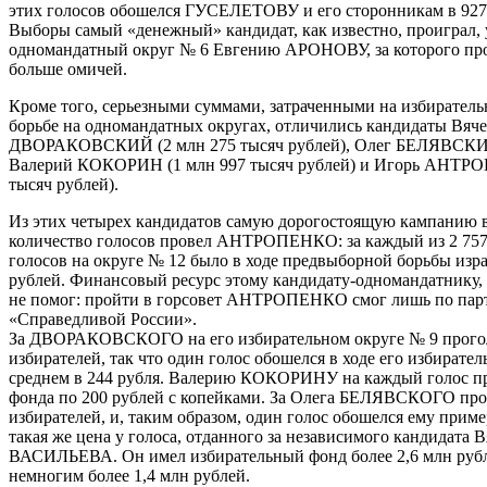
этих голосов обошелся ГУСЕЛЕТОВУ и его сторонникам в 927 
Выборы самый «денежный» кандидат, как известно, проиграл,
одномандатный округ № 6 Евгению АРОНОВУ, за которого про
больше омичей.
Кроме того, серьезными суммами, затраченными на избирател
борьбе на одномандатных округах, отличились кандидаты Вяче
ДВОРАКОВСКИЙ (2 млн 275 тысяч рублей), Олег БЕЛЯВСКИЙ
Валерий КОКОРИН (1 млн 997 тысяч рублей) и Игорь АНТРО
тысяч рублей).
Из этих четырех кандидатов самую дорогостоящую кампанию в
количество голосов провел АНТРОПЕНКО: за каждый из 2 757
голосов на округе № 12 было в ходе предвыборной борьбы изр
рублей. Финансовый ресурс этому кандидату-одномандатнику
не помог: пройти в горсовет АНТРОПЕНКО смог лишь по па
«Справедливой России».
За ДВОРАКОВСКОГО на его избирательном округе № 9 прогол
избирателей, так что один голос обошелся в ходе его избирате
среднем в 244 рубля. Валерию КОКОРИНУ на каждый голос пр
фонда по 200 рублей с копейками. За Олега БЕЛЯВСКОГО про
избирателей, и, таким образом, один голос обошелся ему приме
такая же цена у голоса, отданного за независимого кандидата 
ВАСИЛЬЕВА. Он имел избирательный фонд более 2,6 млн рубл
немногим более 1,4 млн рублей.