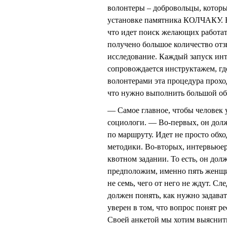
волонтеры – добровольцы, которы
установке памятника КОЛЧАКУ. Н
что идет поиск желающих работат
получено большое количество отз
исследование. Каждый запуск инт
сопровождается инструктажем, гд
волонтерами эта процедура прохо
что нужно выполнить большой об
— Самое главное, чтобы человек
социологи. — Во-первых, он долж
по маршруту. Идет не просто обх
методики. Во-вторых, интервьюер
квотном задании. То есть, он дол
предположим, именно пять женщин 
не семь, чего от него не ждут. С
должен понять, как нужно задава
уверен в том, что вопрос понят р
Своей анкетой мы хотим выяснит