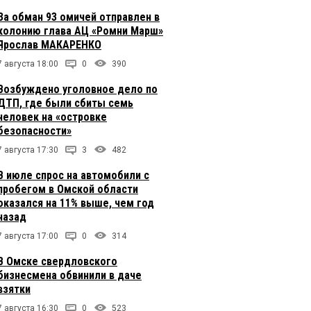
За обман 93 омичей отправлен в
колонию глава АЦ «Ромни Марш»
Ярослав МАКАРЕНКО
7 августа 18:00
0
390
Возбуждено уголовное дело по
ДТП, где были сбиты семь
человек на «островке
безопасности»
7 августа 17:30
3
482
В июле спрос на автомобили с
пробегом в Омской области
оказался на 11% выше, чем год
назад
7 августа 17:00
0
314
В Омске свердловского
бизнесмена обвинили в даче
взятки
7 августа 16:30
0
523