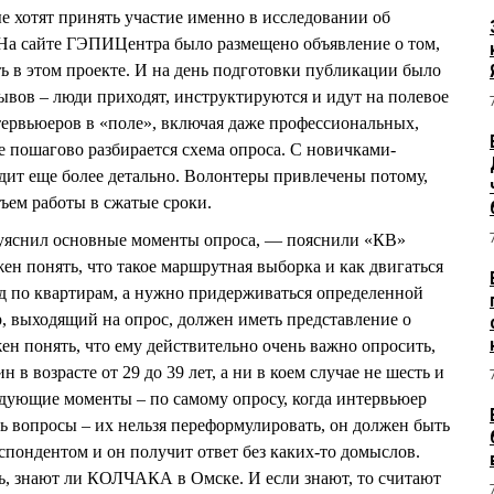
е хотят принять участие именно в исследовании об
а сайте ГЭПИЦентра было размещено объявление о том,
ь в этом проекте. И на день подготовки публикации было
ывов – люди приходят, инструктируются и идут на полевое
ервьюеров в «поле», включая даже профессиональных,
е пошагово разбирается схема опроса. С новичками-
дит еще более детально. Волонтеры привлечены потому,
ъем работы в сжатые сроки.
 уяснил основные моменты опроса, — пояснили «КВ»
ен понять, что такое маршрутная выборка и как двигаться
од по квартирам, а нужно придерживаться определенной
, выходящий на опрос, должен иметь представление о
жен понять, что ему действительно очень важно опросить,
в возрасте от 29 до 39 лет, а ни в коем случае не шесть и
ледующие моменты – по самому опросу, когда интервьюер
ть вопросы – их нельзя переформулировать, он должен быть
еспондентом и он получит ответ без каких-то домыслов.
ь, знают ли КОЛЧАКА в Омске. И если знают, то считают