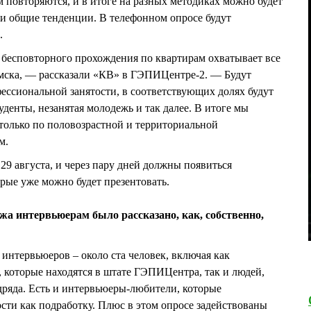
 повторяются, и в итоге на разных методиках можно будет
и общие тенденции. В телефонном опросе будут
.
 бесповторного прохождения по квартирам охватывает все
мска, — рассказали «КВ» в ГЭПИЦентре-2. — Будут
фессиональной занятости, в соответствующих долях будут
уденты, незанятая молодежь и так далее. В итоге мы
только по половозрастной и территориальной
м.
29 августа, и через пару дней должны появиться
рые уже можно будет презентовать.
ажа интервьюерам было рассказано, как, собственно,
интервьюеров – около ста человек, включая как
 которые находятся в штате ГЭПИЦентра, так и людей,
дряда. Есть и интервьюеры-любители, которые
ости как подработку. Плюс в этом опросе задействованы