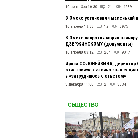
10 сентября 10:30
21
4239
В Омске установили маленький 
10 апреля 13:33
12
3975
В Омске напротив мэрии планир
ДЗЕРЖИНСКОМУ (документы)
10 апреля 08:12
264
9017
Ирина СОЛОВЕЙКИНА, директор 
отчетливую склонность к социа
в «затрудняюсь с ответом»
8 декабря 11:00
2
3034
ОБЩЕСТВО