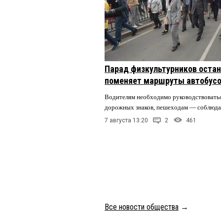
Парад физкультурников остан
поменяет маршруты автобусо
Водителям необходимо руководствовать
дорожных знаков, пешеходам — соблюда
7 августа 13:20
2
461
Все новости общества
→