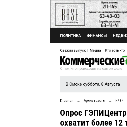
ПОЛИТИКА
ФИНАНСЫ
НЕДВИ
Свежий выпуск
Медиа
Кто есть кто
О том, что происходит на самом деле
В Омске суббота, 8 Августа
Главная
→
Архив газеты
→
№ 34
Опрос ГЭПИЦентр
охватит более 12