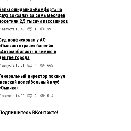
Залы ожидания «Комфорт» на
двух вокзалах за семь месяцев
посетили 2,5 тысячи пассажиров
7 августа 15:45
1
391
Суд конфисковал у АО
«Омскавтотранс» бассейн
«Автомобилист» и землю в
центре города
7 августа 15:01
4
665
Генеральный директор покинул
женский волейбольный клуб
«Омичка»
7 августа 14:00
2
514
Подпишитесь ВКонтакте!