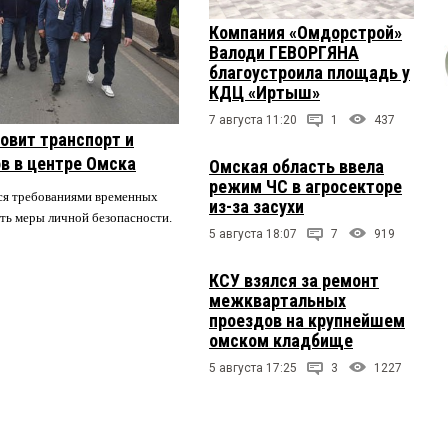
Компания «Омдорстрой»
Валоди ГЕВОРГЯНА
благоустроила площадь у
КДЦ «Иртыш»
7 августа 11:20
1
437
овит транспорт и
в в центре Омска
Омская область ввела
режим ЧС в агросекторе
ся требованиями временных
из-за засухи
ть меры личной безопасности.
5 августа 18:07
7
919
КСУ взялся за ремонт
межквартальных
проездов на крупнейшем
омском кладбище
5 августа 17:25
3
1227