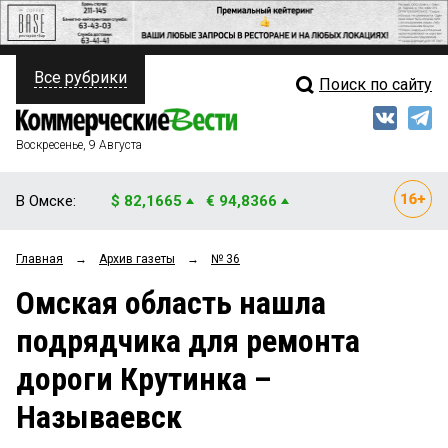
Все рубрики
Поиск по сайту
ПОЛИТИКА
Свежий выпуск
Медиа
ФИНАНСЫ
Воскресенье, 9 Августа
Кто есть кто
НЕДВИЖИМОСТЬ
В Омске:
$ 82,1665
€ 94,8366
Интервью
БИЗНЕС
Главная
→
Архив газеты
→
№ 36
Мнения
ОБЩЕСТВО
Омская область нашла
Рейтинги
ЗАКОН
подрядчика для ремонта
Блоги
НОВОСТИ КОМПАНИЙ
дороги Крутинка –
Архив
ПРОИСШЕСТВИЯ
Называевск