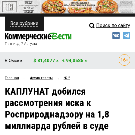
Все рубрики
Поиск по сайту
ПОЛИТИКА
Свежий выпуск
Медиа
ФИНАНСЫ
Пятница, 7 Августа
Кто есть кто
НЕДВИЖИМОСТЬ
В Омске:
$ 81,4077
€ 94,0585
Интервью
БИЗНЕС
Главная
→
Архив газеты
→
№ 2
Мнения
ОБЩЕСТВО
КАПЛУНАТ добился
Рейтинги
ЗАКОН
рассмотрения иска к
Блоги
НОВОСТИ КОМПАНИЙ
Росприроднадзору на 1,8
Архив
ПРОИСШЕСТВИЯ
миллиарда рублей в суде