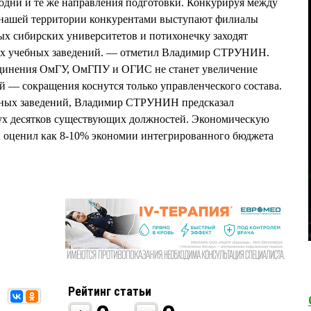
одни и те же направления подготовки. Конкурируя между
а нашей территории конкурентами выступают филиалы
х сибирских университетов и потихонечку заходят
ых учебных заведений. — отметил Владимир СТРУНИН.
единения ОмГУ, ОмГПУ и ОГИС не станет увеличение
й — сокращения коснутся только управленческого состава.
бных заведений, Владимир СТРУНИН предсказал
вух десятков существующих должностей. Экономическую
н оценил как 8-10% экономии интегрированного бюджета
Рейтинг статьи