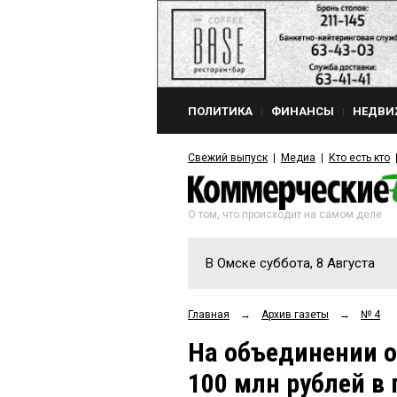
ПОЛИТИКА
ФИНАНСЫ
НЕДВИ
Свежий выпуск
Медиа
Кто есть кто
О том, что происходит на самом деле
В Омске суббота, 8 Августа
Главная
→
Архив газеты
→
№ 4
На объединении о
100 млн рублей в 