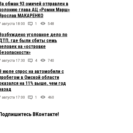
За обман 93 омичей отправлен в
колонию глава АЦ «Ромни Марш»
Ярослав МАКАРЕНКО
7 августа 18:00
1
548
Возбуждено уголовное дело по
ДТП, где были сбиты семь
человек на «островке
безопасности»
7 августа 17:30
4
740
В июле спрос на автомобили с
пробегом в Омской области
оказался на 11% выше, чем год
назад
7 августа 17:00
1
460
Подпишитесь ВКонтакте!