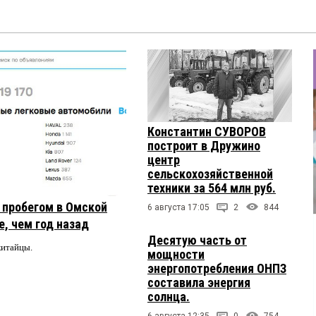
Константин СУВОРОВ
построит в Дружино
центр
сельскохозяйственной
техники за 564 млн руб.
с пробегом в Омской
6 августа 17:05
2
844
, чем год назад
Десятую часть от
китайцы.
мощности
энергопотребления ОНПЗ
составила энергия
солнца.
6 августа 12:35
0
754