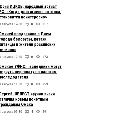
Юрий ИЦКОВ, народный артист
РФ: «Когда достигаешь потолка,
становится неинтересно»
8 августа 14:00
0
117
Омичей поздравили с Днем
города белорусы, казахи,
китайцы и жители российских
регионов
8 августа 12:30
0
173
Омское УФНС: наследники могут
вернуть переплату по налогам
наследодателя
8 августа 11:00
0
253
Сергей ШЕЛЕСТ вручил знаки
отличия новым почетным
гражданам Омска
8 августа 09:30
4
291