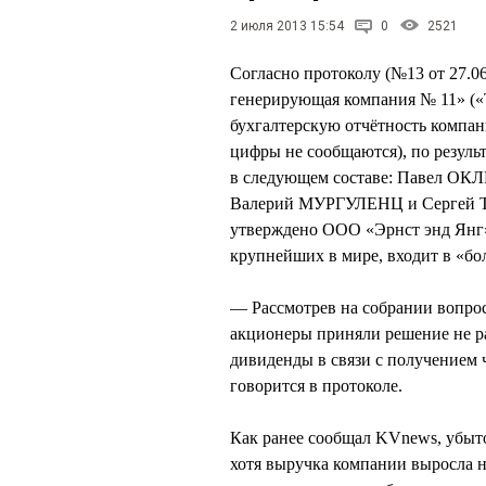
2 июля 2013 15:54
0
2521
Согласно протоколу (№13 от 27.0
генерирующая компания № 11» («Т
бухгалтерскую отчётность компан
цифры не сообщаются), по резуль
в следующем составе: Павел ОК
Валерий МУРГУЛЕНЦ и Сергей Т
утверждено ООО «Эрнст энд Янг» 
крупнейших в мире, входит в «бо
— Рассмотрев на собрании вопрос
акционеры приняли решение не р
дивиденды в связи с получением 
говорится в протоколе.
Как ранее сообщал KVnews, убыто
хотя выручка компании выросла на