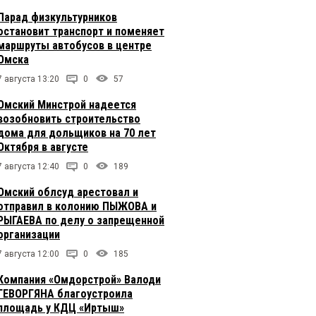
Парад физкультурников
остановит транспорт и поменяет
маршруты автобусов в центре
Омска
7 августа 13:20
0
57
Омский Минстрой надеется
возобновить строительство
дома для дольщиков на 70 лет
Октября в августе
7 августа 12:40
0
189
Омский облсуд арестовал и
отправил в колонию ПЫЖОВА и
РЫГАЕВА по делу о запрещенной
организации
7 августа 12:00
0
185
Компания «Омдорстрой» Валоди
ГЕВОРГЯНА благоустроила
площадь у КДЦ «Иртыш»