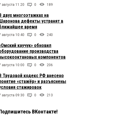
7 августа 11:20
0
189
В двух многоэтажках на
Шаронова дефекты устранят в
ближайшее время
7 августа 10:40
0
240
«Омский каучук» обновил
оборудование производства
высокооктановых компонентов
7 августа 10:00
0
206
В Трудовой кодекс РФ внесено
понятие «стажёр» и разъяснены
условия стажировок
7 августа 09:30
0
213
Подпишитесь ВКонтакте!