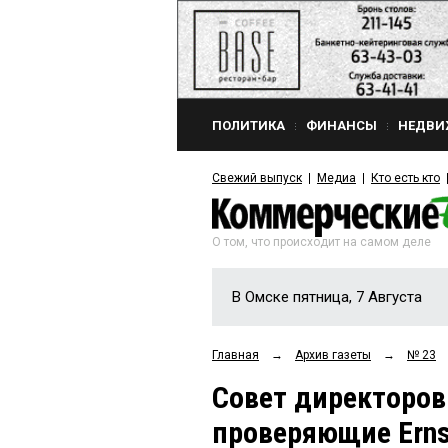
ПОЛИТИКА
ФИНАНСЫ
НЕДВИ
Свежий выпуск
Медиа
Кто есть кто
О том, что происходит на самом деле
В Омске пятница, 7 Августа
Главная
→
Архив газеты
→
№ 23
Совет директоров 
проверяющие Erns