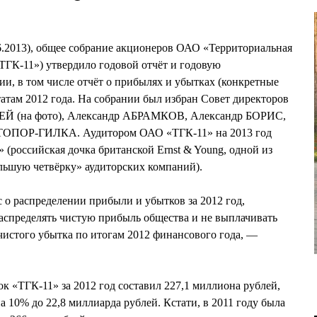
6.2013), общее собрание акционеров ОАО «Территориальная
ГК-11») утвердило годовой отчёт и годовую
ии, в том числе отчёт о прибылях и убытках (конкретные
татам 2012 года. На собрании был избран Совет директоров
ЛЕЙ (на фото), Александр АБРАМКОВ, Александр БОРИС,
ОПОР-ГИЛКА. Аудитором ОАО «ТГК-11» на 2013 год
(российская дочка британской Ernst & Young, одной из
льшую четвёрку» аудиторских компаний).
 о распределении прибыли и убытков за 2012 год,
аспределять чистую прибыль общества и не выплачивать
чистого убытка по итогам 2012 финансового года, —
к «ТГК-11» за 2012 год составил 227,1 миллиона рублей,
 10% до 22,8 миллиарда рублей. Кстати, в 2011 году была