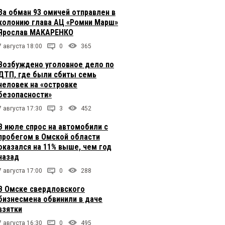
За обман 93 омичей отправлен в
колонию глава АЦ «Ромни Марш»
Ярослав МАКАРЕНКО
7 августа 18:00
0
365
Возбуждено уголовное дело по
ДТП, где были сбиты семь
человек на «островке
безопасности»
7 августа 17:30
3
452
В июле спрос на автомобили с
пробегом в Омской области
оказался на 11% выше, чем год
назад
7 августа 17:00
0
288
В Омске свердловского
бизнесмена обвинили в даче
взятки
7 августа 16:30
0
495