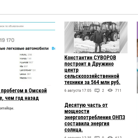
Константин СУВОРОВ
построит в Дружино
центр
сельскохозяйственной
техники за 564 млн руб.
с пробегом в Омской
6 августа 17:05
2
711
, чем год назад
Десятую часть от
китайцы.
мощности
энергопотребления ОНПЗ
составила энергия
солнца.
6 августа 12:35
0
612