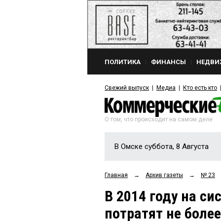
ПОЛИТИКА
ФИНАНСЫ
НЕДВИ
Свежий выпуск
Медиа
Кто есть кто
О том, что происходит на самом деле
В Омске суббота, 8 Августа
Главная
→
Архив газеты
→
№ 23
В 2014 году на си
потратят не более