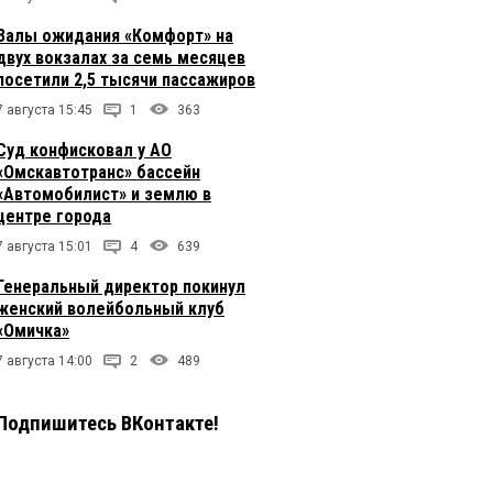
Залы ожидания «Комфорт» на
двух вокзалах за семь месяцев
посетили 2,5 тысячи пассажиров
7 августа 15:45
1
363
Суд конфисковал у АО
«Омскавтотранс» бассейн
«Автомобилист» и землю в
центре города
7 августа 15:01
4
639
Генеральный директор покинул
женский волейбольный клуб
«Омичка»
7 августа 14:00
2
489
Подпишитесь ВКонтакте!