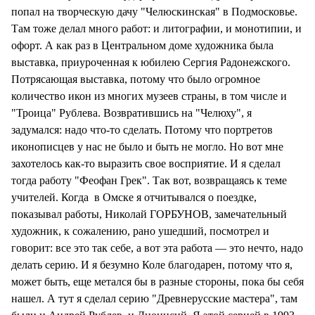
попал на творческую дачу "Челюскинская" в Подмосковье.
Там тоже делал много работ: и литографии, и монотипии, и
офорт. А как раз в Центральном доме художника была
выставка, приуроченная к юбилею Сергия Радонежского.
Потрясающая выставка, потому что было огромное
количество икон из многих музеев страны, в том числе и
"Троица" Рублева. Возвратившись на "Челюху", я
задумался: надо что-то сделать. Потому что портретов
иконописцев у нас не было и быть не могло. Но вот мне
захотелось как-то выразить свое восприятие. И я сделал
тогда работу "Феофан Грек". Так вот, возвращаясь к теме
учителей. Когда в Омске я отчитывался о поездке,
показывал работы, Николай ГОРБУНОВ, замечательный
художник, к сожалению, рано ушедший, посмотрел и
говорит: все это так себе, а вот эта работа — это нечто, надо
делать серию. И я безумно Коле благодарен, потому что я,
может быть, еще метался бы в разные стороны, пока бы себя
нашел. А тут я сделал серию "Древнерусские мастера", там