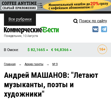
Все рубрики
Поиск по сайту
ПОЛИТИКА
Свежий выпуск
Медиа
ФИНАНСЫ
Понедельник, 10 Августа
Кто есть кто
НЕДВИЖИМОСТЬ
В Омске:
$ 82,1665
€ 94,8366
Интервью
БИЗНЕС
Главная
→
Архив газеты
→
№ 9
Мнения
ОБЩЕСТВО
Андрей МАШАНОВ: "Летают
Рейтинги
ЗАКОН
музыканты, поэты и
Блоги
НОВОСТИ КОМПАНИЙ
художники"
Архив
ПРОИСШЕСТВИЯ