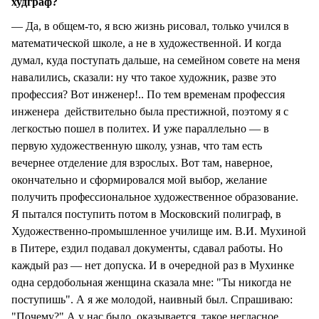
худграф?
— Да, в общем-то, я всю жизнь рисовал, только учился в
математической школе, а не в художественной. И когда
думал, куда поступать дальше, на семейном совете на меня
навалились, сказали: ну что такое художник, разве это
профессия? Вот инженер!.. По тем временам профессия
инженера действительно была престижной, поэтому я с
легкостью пошел в политех. И уже параллельно — в
первую художественную школу, узнав, что там есть
вечернее отделение для взрослых. Вот там, наверное,
окончательно и сформировался мой выбор, желание
получить профессиональное художественное образование.
Я пытался поступить потом в Московский полиграф, в
Художественно-промышленное училище им. В.И. Мухиной
в Питере, ездил подавал документы, сдавал работы. Но
каждый раз — нет допуска. И в очередной раз в Мухинке
одна сердобольная женщина сказала мне: "Ты никогда не
поступишь". А я же молодой, наивный был. Спрашиваю:
"Почему?" А у нас было, оказывается, такое негласное