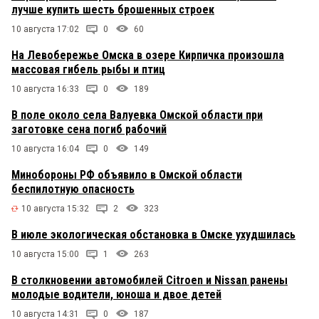
лучше купить шесть брошенных строек
10 августа 17:02
0
60
На Левобережье Омска в озере Кирпичка произошла
массовая гибель рыбы и птиц
10 августа 16:33
0
189
В поле около села Валуевка Омской области при
заготовке сена погиб рабочий
10 августа 16:04
0
149
Минобороны РФ объявило в Омской области
беспилотную опасность
10 августа 15:32
2
323
В июле экологическая обстановка в Омске ухудшилась
10 августа 15:00
1
263
В столкновении автомобилей Citroen и Nissan ранены
молодые водители, юноша и двое детей
10 августа 14:31
0
187