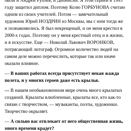
были и Андрей Рублев, и Дионисий. Я этой серией в 1993
году защитил диплом. Поэтому Колю ГОРБУНОВА считаю
одним из своих учителей. Потом — замечательный
художник Юрий НОЗДРИН из Москвы, мы с ним тогда же
и познакомились. Я был некрещеный, и он меня крестил в
2000-х годах. Поэтому он у меня крестный отец и в жизни,
и в искусстве. Еще — Николай Львович ВОРОНКОВ,
потрясающий литограф. Огромное количество людей на
самом деле можно перечислить, которые так или иначе
оказали влияние.
—
В ваших работах всегда присутствует некая жажда
полета, и у многих героев даже есть крылья.
—
В нашем необыкновенном мире очень много крылатых
созданий. Крылаты влюбленные, крылаты все, кто как-то
связан с творчеством, — музыканты, поэты, художники.
Творчество окрыляет.
—
А сильно вас отвлекает от него общественная жизнь,
много времени крадет?