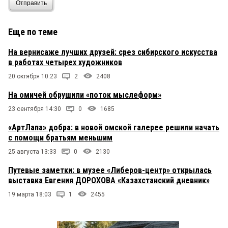
Отправить
Еще по теме
На вернисаже лучших друзей: срез сибирского искусства
в работах четырех художников
20 октября 10:23
2
2408
На омичей обрушили «поток мыслеформ»
23 сентября 14:30
0
1685
«АртЛапа» добра: в новой омской галерее решили начать
с помощи братьям меньшим
25 августа 13:33
0
2130
Путевые заметки: в музее «Либеров-центр» открылась
выставка Евгения ДОРОХОВА «Казахстанский дневник»
19 марта 18:03
1
2455