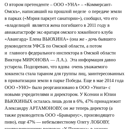
О втором претенденте – ООО «УНА» – «Коммерсант-
Омскъ», написавший на прошлой неделе о передаче земли
в парках («Мэрия паркует санатории»), сообщил, что его
«владелицей является жена погибшего в 2011 году в
авиакатастрофе экс-вратаря омского хоккейного клуба
«Авангард» Елена ВЬЮХИНА» (она же - дочь бывшего
руководителя УФСБ по Омской области, а потом
и главного федерального инспектора в Омской области
Виктора МИРОНОВА — Л.А.). Эта информация давно
устарела. Подозреваю, что вдова очень уважаемого
хоккеиста стала тараном для группы лиц, заинтересованных
в приватизации земли в парке Победы. Еще в мае 2014 года
ООО «УНО» было реорганизовано в ООО «Унита» с
новыми учредителями и директором. У Ксении и Юлии
ВЬЮХИНЫХ осталась лишь доля в 6%, 47% принадлежит
Александру АРТАМОНОВУ, он же теперь директор (а
также руководитель ООО «Бравариус», производящего
пиво), еще 47% — небезызвестному Олегу ЛОБОВУ,
контролирующему ресторан «У Пушкина» в здании