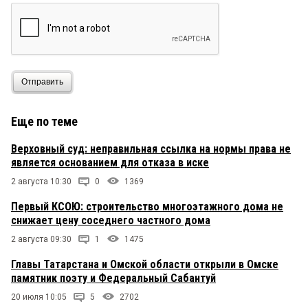
сдала в долгосрочную аренду под парк МП.
нифига они не получат вероятнее всего.
И пришел
9 октября 2014 в 06:25:
С возвращением в Омск...
Отправить
Еще по теме
Верховный суд: неправильная ссылка на нормы права не
является основанием для отказа в иске
2 августа 10:30
0
1369
Первый КСОЮ: строительство многоэтажного дома не
снижает цену соседнего частного дома
2 августа 09:30
1
1475
Главы Татарстана и Омской области открыли в Омске
памятник поэту и Федеральный Сабантуй
20 июля 10:05
5
2702