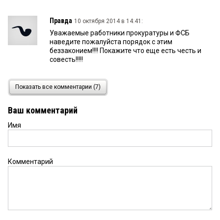
Правда
10 октября 2014 в 14:41:
Уважаемые работники прокуратуры и ФСБ
наведите пожалуйста порядок с этим
беззаконием!!!! Покажите что еще есть честь и
совесть!!!!!
вайвайвай
9 октября 2014 в 20:14:
Показать все комментарии (7)
существуют конкретные ФИО чиновников,
которые прокручивают эти аферы, и места в
Ваш комментарий
СИЗО им хватит, пусть КВ огласит фамилии этих
«героев»,может проходимцев в администрации
Имя
станет меньше
Омичка
9 октября 2014 в 18:35:
Комментарий
Тошнит читать о безобразиях,творящихся в
городе...Когда это закончится???Где посадки?
123
9 октября 2014 в 17:01:
сейчас насколько известно всю эту землю мерия