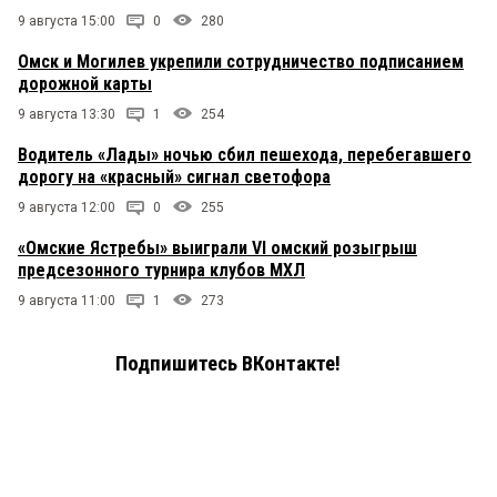
9 августа 15:00
0
280
Омск и Могилев укрепили сотрудничество подписанием
дорожной карты
9 августа 13:30
1
254
Водитель «Лады» ночью сбил пешехода, перебегавшего
дорогу на «красный» сигнал светофора
9 августа 12:00
0
255
«Омские Ястребы» выиграли VI омский розыгрыш
предсезонного турнира клубов МХЛ
9 августа 11:00
1
273
Подпишитесь ВКонтакте!