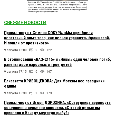
СВЕЖИЕ НОВОСТИ
Провал-шоу от Семена СОКУРА: «Мы приобрели
негативный опыт того, как нельзя управлять франшизой.
И пошли от противного»
9 августа 18:00
0
122
В столкновении «ВАЗ-2115» и «Нивы» один человек погиб,
ранены двое взрослых и трое детей
9 августа 17:15
0
167
Елизавета КРИВОЩЕКОВА: Для Москвы все праздники
едины
9 августа 16:30
1
173
Провал-шоу от Игоря ДОРОХИНА: «Сотрудница аэропорта
совершенно серьезно спросила: «С какой целью вы
привезли в Канаду мертвую рыбу?»