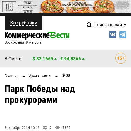
Все рубрики
Поиск по сайту
ПОЛИТИКА
Свежий выпуск
Медиа
ФИНАНСЫ
Воскресенье, 9 Августа
Кто есть кто
НЕДВИЖИМОСТЬ
В Омске:
$ 82,1665
€ 94,8366
Интервью
БИЗНЕС
Главная
→
Архив газеты
→
№ 38
Мнения
ОБЩЕСТВО
Парк Победы над
Рейтинги
ЗАКОН
прокурорами
Блоги
НОВОСТИ КОМПАНИЙ
Архив
ПРОИСШЕСТВИЯ
8 октября 2014 10:19
7
5329
СТИЛЬ ЖИЗНИ