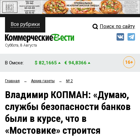
Все рубрики
Поиск по сайту
ПОЛИТИКА
Свежий выпуск
Медиа
ФИНАНСЫ
Суббота, 8 Августа
Кто есть кто
НЕДВИЖИМОСТЬ
В Омске:
$ 82,1665
€ 94,8366
Интервью
БИЗНЕС
Главная
→
Архив газеты
→
№ 2
Мнения
ОБЩЕСТВО
Владимир КОПМАН: «Думаю,
Рейтинги
ЗАКОН
службы безопасности банков
Блоги
НОВОСТИ КОМПАНИЙ
были в курсе, что в
Архив
ПРОИСШЕСТВИЯ
«Мостовике» строится