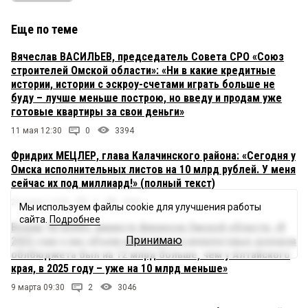
Еще по теме
Вячеслав ВАСИЛЬЕВ, председатель Совета СРО «Союз
строителей Омской области»: «Ни в какие кредитные
истории, истории с эскроу-счетами играть больше не
буду – лучше меньше построю, но введу и продам уже
готовые квартиры за свои деньги»
11 мая 12:30
0
3394
Фридрих МЕЦЛЕР, глава Калачинского района: «Сегодня у
Омска исполнительных листов на 10 млрд рублей. У меня
сейчас их под миллиард!» (полный текст)
22 марта 14:00
4
3066
Мы используем файлы cookie для улучшения работы
сайта.
Подробнее
Вадим ЧЕЧЕНКО, министр финансов Омской области: «В
Принимаю
2022 году у нас объем налоговых и неналоговых доходов
облбюджета был на 12 млрд больше, чем у Алтайского
края, в 2025 году – уже на 10 млрд меньше»
9 марта 09:30
2
3046