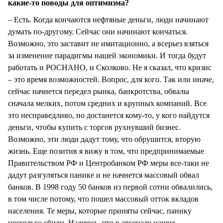
какие-то поводы для оптимизма?
– Есть. Когда кончаются нефтяные деньги, люди начинают
думать по-другому. Сейчас они начинают кончаться.
Возможно, это заставит не имитационно, а всерьез взяться
за изменение парадигмы нашей экономики. И тогда будут
работать и РОСНАНО, и Сколково. Не я сказал, что кризис
– это время возможностей. Вопрос, для кого. Так или иначе,
сейчас начнется передел рынка, банкротства, обвалы
сначала мелких, потом средних и крупных компаний. Все
это несправедливо, но достанется кому-то, у кого найдутся
деньги, чтобы купить с торгов рухнувший бизнес.
Возможно, эти люди дадут тому, что обрушится, вторую
жизнь. Еще позитив я вижу в том, что предпринимаемые
Правительством РФ и Центробанком РФ меры все-таки не
дадут разгуляться панике и не начнется массовый обвал
банков. В 1998 году 50 банков из первой сотни обвалились,
в том числе потому, что пошел массовый отток вкладов
населения. Те меры, которые приняты сейчас, панику
несколько сбили. Надеюсь, что в арсенале наших