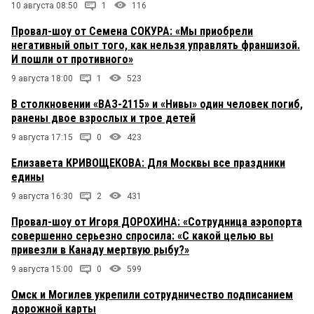
10 августа 08:50
1
116
Провал-шоу от Семена СОКУРА: «Мы приобрели
негативный опыт того, как нельзя управлять франшизой.
И пошли от противного»
9 августа 18:00
1
523
В столкновении «ВАЗ-2115» и «Нивы» один человек погиб,
ранены двое взрослых и трое детей
9 августа 17:15
0
423
Елизавета КРИВОЩЕКОВА: Для Москвы все праздники
едины
9 августа 16:30
2
431
Провал-шоу от Игоря ДОРОХИНА: «Сотрудница аэропорта
совершенно серьезно спросила: «С какой целью вы
привезли в Канаду мертвую рыбу?»
9 августа 15:00
0
599
Омск и Могилев укрепили сотрудничество подписанием
дорожной карты