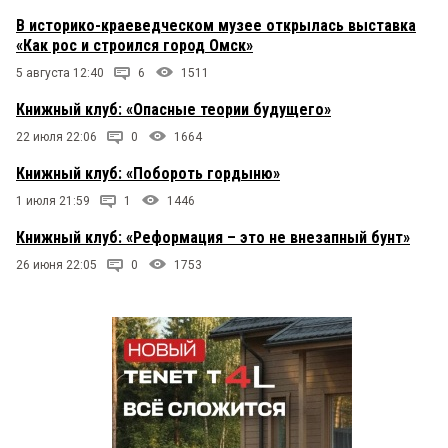
В историко-краеведческом музее открылась выставка
«Как рос и строился город Омск»
5 августа 12:40
6
1511
Книжный клуб: «Опасные теории будущего»
22 июля 22:06
0
1664
Книжный клуб: «Побороть гордыню»
1 июля 21:59
1
1446
Книжный клуб: «Реформация – это не внезапный бунт»
26 июня 22:05
0
1753