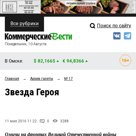
Все рубрики
Поиск по сайту
ПОЛИТИКА
Свежий выпуск
Медиа
ФИНАНСЫ
Понедельник, 10 Августа
Кто есть кто
НЕДВИЖИМОСТЬ
В Омске:
$ 82,1665
€ 94,8366
Интервью
БИЗНЕС
Главная
→
Архив газеты
→
№ 17
Мнения
ОБЩЕСТВО
Звезда Героя
Рейтинги
ЗАКОН
Блоги
НОВОСТИ КОМПАНИЙ
Архив
11 мая 2016 11:22
0
3288
ПРОИСШЕСТВИЯ
Омичи на фронтах Великой Отечественной войны