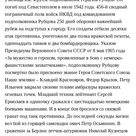
погиб под Севастополем в июле 1942 года. 456-й сводный
пограничный полк войск НКВД под командованием
подполковника Рубцова 250 дней оборонял важнейший
рубеж на подступах к городу. Его солдаты отбили десятки
атак противника, уничтожили два полка вражеской пехоты,
одиннадцать танков и два бомбардировщика. Указом
Президиума Верховного Совета СССР от 8 мая 1965 года
«За мужество и героизм, проявленные в боях с немецко-
фашистскими захватчиками», подполковнику Рубцову
посмертно было присвоено звание Героя Советского Союза.
Наши земляки – Клавдий Краснояров, Федор Крылов, Петр
Ильичев закрыли своими телами амбразуры вражеских
огневых точек. Младший техник лейтенант Сергей
Ермолаев в одиночку сражался с шестнадцатью немецкими
боевыми машинами. И в конце боя бросился со связкой
гранат под танк противника. До последней секунды жизни
вел бой из горящей самоходки омич Петр Осьминин. В
сражении за Берлин летчик-штурмовик Николай Кузнецов