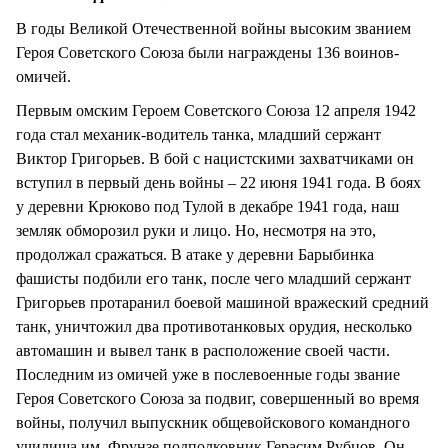
СТИЛЬ ЖИЗНИ
В годы Великой Отечественной войны высоким званием
Героя Советского Союза были награждены 136 воинов-
омичей.
Первым омским Героем Советского Союза 12 апреля 1942
года стал механик-водитель танка, младший сержант
Виктор Григорьев. В бой с нацистскими захватчиками он
вступил в первый день войны – 22 июня 1941 года. В боях
у деревни Крюково под Тулой в декабре 1941 года, наш
земляк обморозил руки и лицо. Но, несмотря на это,
продолжал сражаться. В атаке у деревни Барыбинка
фашисты подбили его танк, после чего младший сержант
Григорьев протаранил боевой машиной вражеский средний
танк, уничтожил два противотанковых орудия, несколько
автомашин и вывел танк в расположение своей части.
Последним из омичей уже в послевоенные годы звание
Героя Советского Союза за подвиг, совершенный во время
войны, получил выпускник общевойскового командного
училища им. Фрунзе подполковник Герасим Рубцов. Он