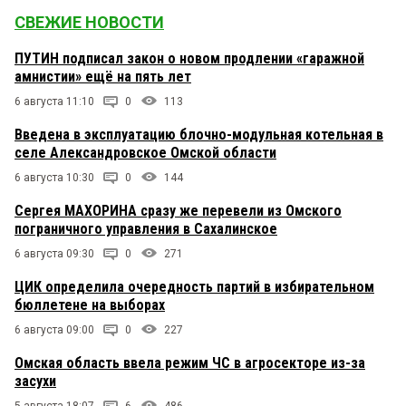
СВЕЖИЕ НОВОСТИ
ПУТИН подписал закон о новом продлении «гаражной
амнистии» ещё на пять лет
6 августа 11:10
0
113
Введена в эксплуатацию блочно-модульная котельная в
селе Александровское Омской области
6 августа 10:30
0
144
Сергея МАХОРИНА сразу же перевели из Омского
пограничного управления в Сахалинское
6 августа 09:30
0
271
ЦИК определила очередность партий в избирательном
бюллетене на выборах
6 августа 09:00
0
227
Омская область ввела режим ЧС в агросекторе из-за
засухи
5 августа 18:07
6
486