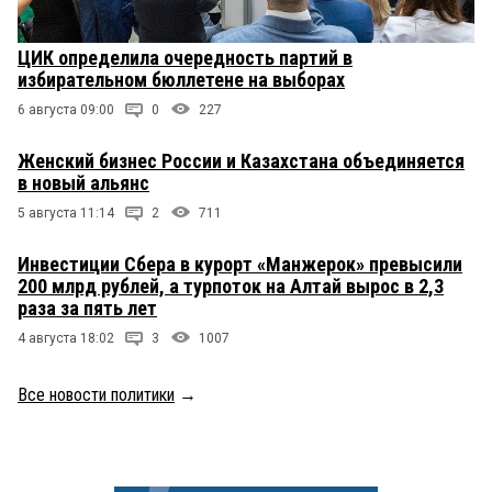
ЦИК определила очередность партий в
избирательном бюллетене на выборах
6 августа 09:00
0
227
Женский бизнес России и Казахстана объединяется
в новый альянс
5 августа 11:14
2
711
Инвестиции Сбера в курорт «Манжерок» превысили
200 млрд рублей, а турпоток на Алтай вырос в 2,3
раза за пять лет
4 августа 18:02
3
1007
Все новости политики
→