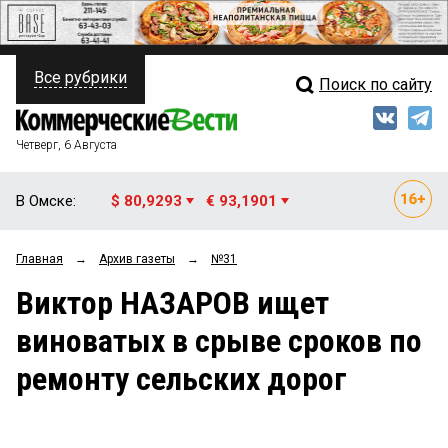
Все рубрики
Поиск по сайту
ПОЛИТИКА
Свежий выпуск
Медиа
ФИНАНСЫ
Четверг, 6 Августа
Кто есть кто
НЕДВИЖИМОСТЬ
В Омске:
$ 80,9293
€ 93,1901
Интервью
БИЗНЕС
Главная
→
Архив газеты
→
№31
Мнения
ОБЩЕСТВО
Виктор НАЗАРОВ ищет
Рейтинги
ЗАКОН
виноватых в срыве сроков по
Блоги
НОВОСТИ КОМПАНИЙ
ремонту сельских дорог
Архив
ПРОИСШЕСТВИЯ