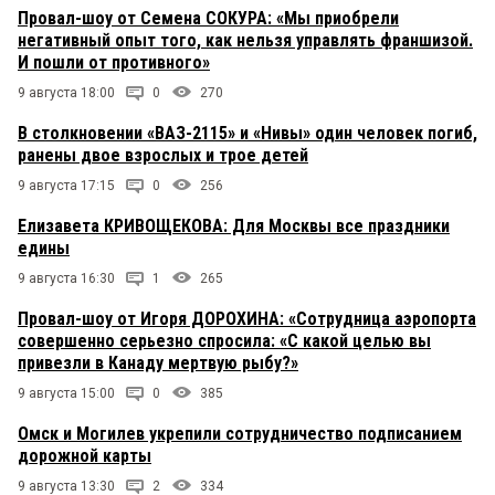
Провал-шоу от Семена СОКУРА: «Мы приобрели
негативный опыт того, как нельзя управлять франшизой.
И пошли от противного»
9 августа 18:00
0
270
В столкновении «ВАЗ-2115» и «Нивы» один человек погиб,
ранены двое взрослых и трое детей
9 августа 17:15
0
256
Елизавета КРИВОЩЕКОВА: Для Москвы все праздники
едины
9 августа 16:30
1
265
Провал-шоу от Игоря ДОРОХИНА: «Сотрудница аэропорта
совершенно серьезно спросила: «С какой целью вы
привезли в Канаду мертвую рыбу?»
9 августа 15:00
0
385
Омск и Могилев укрепили сотрудничество подписанием
дорожной карты
9 августа 13:30
2
334