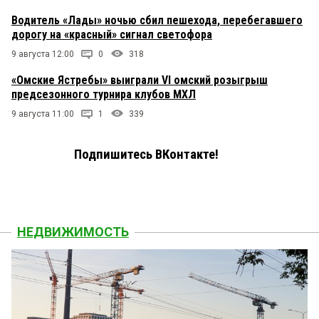
Водитель «Лады» ночью сбил пешехода, перебегавшего
дорогу на «красный» сигнал светофора
9 августа 12:00
0
318
«Омские Ястребы» выиграли VI омский розыгрыш
предсезонного турнира клубов МХЛ
9 августа 11:00
1
339
Подпишитесь ВКонтакте!
НЕДВИЖИМОСТЬ