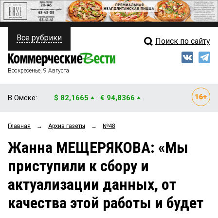
Все рубрики
Поиск по сайту
ПОЛИТИКА
Свежий выпуск
Медиа
ФИНАНСЫ
Воскресенье, 9 Августа
Кто есть кто
НЕДВИЖИМОСТЬ
В Омске:
$ 82,1665
€ 94,8366
Интервью
БИЗНЕС
Главная
→
Архив газеты
→
№48
Мнения
ОБЩЕСТВО
Жанна МЕЩЕРЯКОВА: «Мы
Рейтинги
ЗАКОН
приступили к сбору и
Блоги
НОВОСТИ КОМПАНИЙ
актуализации данных, от
Архив
ПРОИСШЕСТВИЯ
качества этой работы и будет