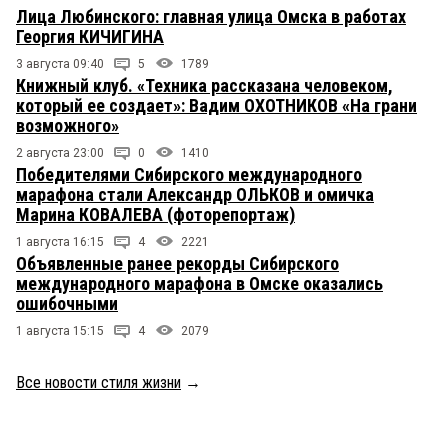
Лица Любинского: главная улица Омска в работах
Георгия КИЧИГИНА
3 августа 09:40
5
1789
Книжный клуб. «Техника рассказана человеком,
который ее создает»: Вадим ОХОТНИКОВ «На грани
возможного»
2 августа 23:00
0
1410
Победителями Сибирского международного
марафона стали Александр ОЛЬКОВ и омичка
Марина КОВАЛЕВА (фоторепортаж)
1 августа 16:15
4
2221
Объявленные ранее рекорды Сибирского
международного марафона в Омске оказались
ошибочными
1 августа 15:15
4
2079
Все новости стиля жизни
→