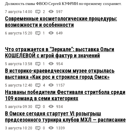
Должность главы ФВОО Сергей КУФРИН по-прежнему сохраняет.
7 августа 14:00
2
597
Современные косметологические процедуры:
возможности и особенности
6 августа 15:20
1
649
Что отражается в "Зеркале": выставка Ольги
КОШЕЛЕВОЙ с игрой фактур и значений
5 августа 13:58
1
954
В историко-краеведческом музее открылась
выставка «Как рос и строился город Омск»
5 августа 12:40
4
1157
Названы победители Фестиваля стритбола среди
109 команд в семи категориях
5 августа 09:30
0
934
В Омске сегодня стартует VI розыгрыш
предсезонного турнира клубов МХЛ — расписание
3 августа 10:20
0
1339