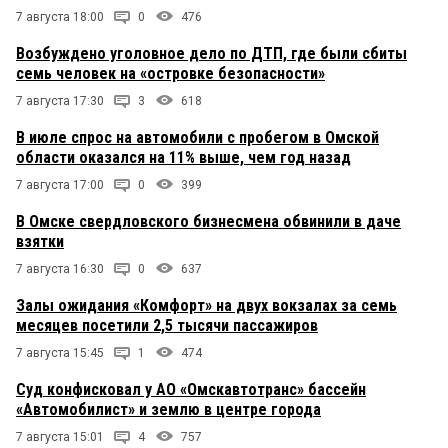
7 августа 18:00
0
476
Возбуждено уголовное дело по ДТП, где были сбиты
семь человек на «островке безопасности»
7 августа 17:30
3
618
В июле спрос на автомобили с пробегом в Омской
области оказался на 11% выше, чем год назад
7 августа 17:00
0
399
В Омске свердловского бизнесмена обвинили в даче
взятки
7 августа 16:30
0
637
Залы ожидания «Комфорт» на двух вокзалах за семь
месяцев посетили 2,5 тысячи пассажиров
7 августа 15:45
1
474
Суд конфисковал у АО «Омскавтотранс» бассейн
«Автомобилист» и землю в центре города
7 августа 15:01
4
757