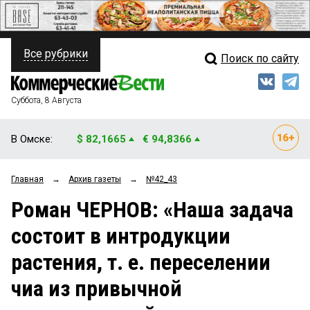
Все рубрики
Поиск по сайту
ПОЛИТИКА
Свежий выпуск
Медиа
ФИНАНСЫ
Суббота, 8 Августа
Кто есть кто
НЕДВИЖИМОСТЬ
В Омске:
$ 82,1665
€ 94,8366
Интервью
БИЗНЕС
Главная
→
Архив газеты
→
№42_43
Мнения
ОБЩЕСТВО
Роман ЧЕРНОВ: «Наша задача
Рейтинги
ЗАКОН
состоит в интродукции
Блоги
НОВОСТИ КОМПАНИЙ
растения, т. е. переселении
Архив
ПРОИСШЕСТВИЯ
чиа из привычной
СТИЛЬ ЖИЗНИ