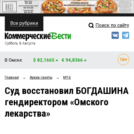
Все рубрики
Поиск по сайту
ПОЛИТИКА
Свежий выпуск
Медиа
ФИНАНСЫ
Суббота, 8 Августа
Кто есть кто
НЕДВИЖИМОСТЬ
В Омске:
$ 82,1665
€ 94,8366
Интервью
БИЗНЕС
Главная
→
Архив газеты
→
№16
Мнения
ОБЩЕСТВО
Суд восстановил БОГДАШИНА
Рейтинги
ЗАКОН
гендиректором «Омского
Блоги
НОВОСТИ КОМПАНИЙ
лекарства»
Архив
ПРОИСШЕСТВИЯ