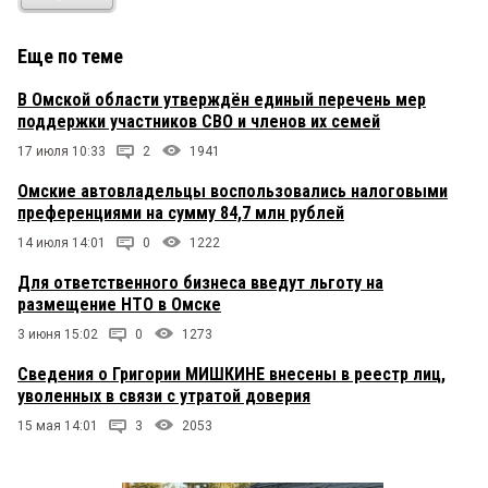
Еще по теме
В Омской области утверждён единый перечень мер
поддержки участников СВО и членов их семей
17 июля 10:33
2
1941
Омские автовладельцы воспользовались налоговыми
преференциями на сумму 84,7 млн рублей
14 июля 14:01
0
1222
Для ответственного бизнеса введут льготу на
размещение НТО в Омске
3 июня 15:02
0
1273
Сведения о Григории МИШКИНЕ внесены в реестр лиц,
уволенных в связи с утратой доверия
15 мая 14:01
3
2053