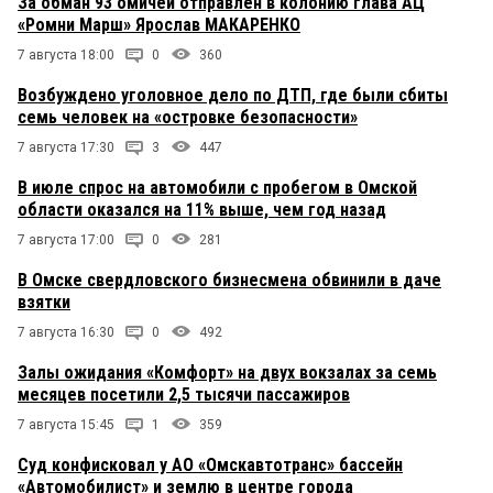
За обман 93 омичей отправлен в колонию глава АЦ
«Ромни Марш» Ярослав МАКАРЕНКО
7 августа 18:00
0
360
Возбуждено уголовное дело по ДТП, где были сбиты
семь человек на «островке безопасности»
7 августа 17:30
3
447
В июле спрос на автомобили с пробегом в Омской
области оказался на 11% выше, чем год назад
7 августа 17:00
0
281
В Омске свердловского бизнесмена обвинили в даче
взятки
7 августа 16:30
0
492
Залы ожидания «Комфорт» на двух вокзалах за семь
месяцев посетили 2,5 тысячи пассажиров
7 августа 15:45
1
359
Суд конфисковал у АО «Омскавтотранс» бассейн
«Автомобилист» и землю в центре города