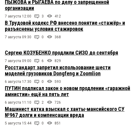
ПЫЖОВА и РЫГАЕВА по делу о запрещенной
организации
7 августа 12:00
3
412
В Трудовой кодекс РФ внесено понятие «стажёр» и
разъяснены условия стажировок
7 августа 09:30
0
368
Сергею КОЗУБЕНКО продлили СИЗО до сентября
7 августа 09:00
6
829
Росстандарт запретил использование шести
моделей грузовиков Dongfeng и Zoomlion
6 августа 17:30
0
593
ПУТИН подписал закон о новом продлении «гаражной
амнистии» ещё на пять лет
6 августа 11:10
2
726
Машинист катка взыскал с ханты-мансийского СУ
№967 долги и компенсации вреда
5 августа 15:44
0
851