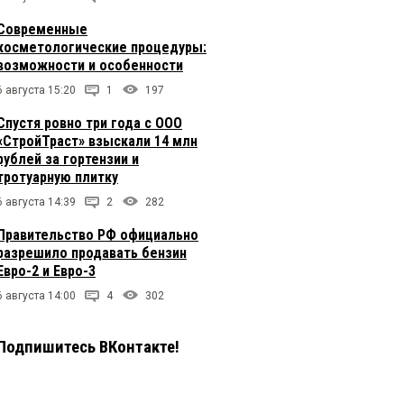
Современные
косметологические процедуры:
возможности и особенности
6 августа 15:20
1
197
Спустя ровно три года с ООО
«СтройТраст» взыскали 14 млн
рублей за гортензии и
тротуарную плитку
6 августа 14:39
2
282
Правительство РФ официально
разрешило продавать бензин
Евро-2 и Евро-3
6 августа 14:00
4
302
Подпишитесь ВКонтакте!