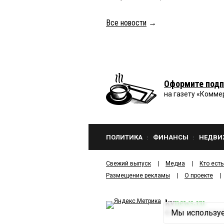
Все новости
→
Оформите подп
на газету «Комме
ПОЛИТИКА
ФИНАНСЫ
НЕДВИ
Свежий выпуск
Медиа
Кто есть
Размещение рекламы
О проекте
kv
news.ru
Мы используе
©
2001—2026
ООО И