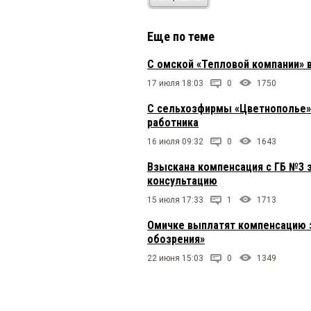
Еще по теме
С омской «Тепловой компании» 
17 июля 18:03
0
1750
C сельхозфирмы «Цветнополье» 
работника
16 июля 09:32
0
1643
Взыскана компенсация с ГБ №3 
консультацию
15 июля 17:33
1
1713
Омичке выплатят компенсацию з
обозрения»
22 июня 15:03
0
1349