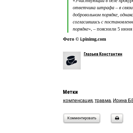
«
Участвующий в деле прокур
ответчика штрафа – в связи
добровольном порядке, однак
согласившись с постановленн
порядке
», – пояснили 5 июня
Фото © i.pinimg.com
Глазьев Константин
Метки
компенсация
,
травма
,
Ирина Б
Комментировать