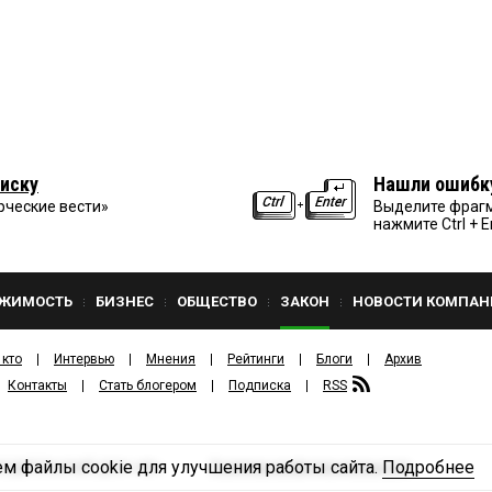
иску
Нашли ошибк
рческие вести»
Выделите фрагм
нажмите Ctrl + E
ЖИМОСТЬ
БИЗНЕС
ОБЩЕСТВО
ЗАКОН
НОВОСТИ КОМПАН
 кто
Интервью
Мнения
Рейтинги
Блоги
Архив
Контакты
Стать блогером
Подписка
RSS
м файлы cookie для улучшения работы сайта.
Подробнее
Политика конфиденциальности
ЗДАТЕЛЬСКИЙ ДОМ «КВ».