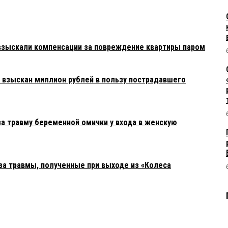
взыскали компенсации за повреждение квартиры паром
взыскан миллион рублей в пользу пострадавшего
за травму беременной омички у входа в женскую
а травмы, полученные при выходе из «Колеса