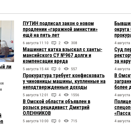
ПУТИН подписал закон о новом
Бывший
продлении «гаражной амнистии»
округа
ещё на пять лет
прокур
6 августа 11:10
2
308
4 августа
Машинист катка взыскал с ханты-
Суд пе
мансийского СУ №967 долги и
ректор
компенсации вреда
за нар
ый ли
5 августа 15:44
0
557
4 августа
Прокуратура требует конфисковать
В Омск
у чиновницы машины, купленные на
загран
ия
неподтвержденные доходы
более 
я
5 августа 12:01
4
1556
4 августа
В Омской области объявлен в
Полице
розыск рецидивист Дмитрий
спецоп
ОЛЕННИКОВ
«Пасса
й
on
5 августа 10:00
0
715
4 августа