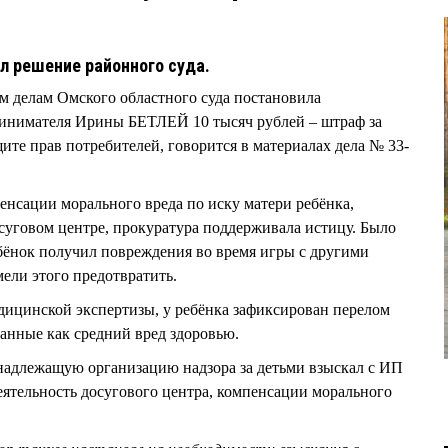
л решение районного суда.
м делам Омского областного суда постановила
ринимателя Ирины БЕТЛЕЙ 10 тысяч рублей – штраф за
ите прав потребителей, говорится в материалах дела № 33-
енсации морального вреда по иску матери ребёнка,
суговом центре, прокуратура поддерживала истицу. Было
бёнок получил повреждения во время игры с другими
мели этого предотвратить.
дицинской экспертизы, у ребёнка зафиксирован перелом
анные как средний вред здоровью.
надлежащую организацию надзора за детьми взыскал с ИП
тельность досугового центра, компенсации морального