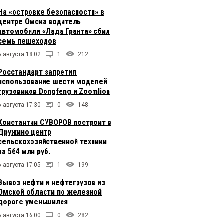
На «островке безопасности» в
центре Омска водитель
автомобиля «Лада Гранта» сбил
семь пешеходов
6 августа 18:02
1
212
Росстандарт запретил
использование шести моделей
грузовиков Dongfeng и Zoomlion
6 августа 17:30
0
148
Константин СУВОРОВ построит в
Дружино центр
сельскохозяйственной техники
за 564 млн руб.
6 августа 17:05
1
199
Вывоз нефти и нефтегрузов из
Омской области по железной
дороге уменьшился
6 августа 16:00
0
282