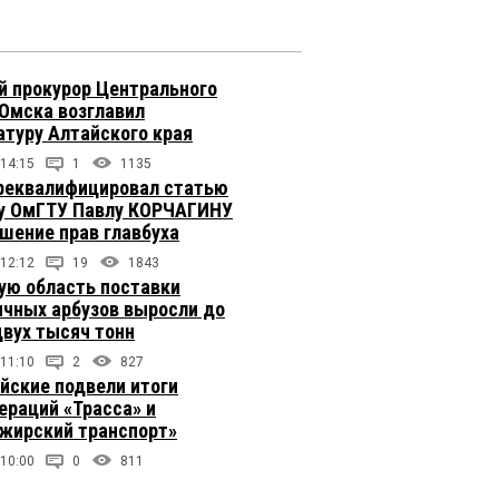
 прокурор Центрального
 Омска возглавил
атуру Алтайского края
 14:15
1
1135
реквалифицировал статью
у ОмГТУ Павлу КОРЧАГИНУ
ушение прав главбуха
 12:12
19
1843
ую область поставки
ичных арбузов выросли до
двух тысяч тонн
 11:10
2
827
йские подвели итоги
ераций «Трасса» и
жирский транспорт»
 10:00
0
811