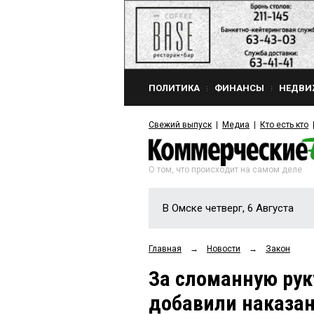
ПОЛИТИКА
ФИНАНСЫ
НЕДВИ
Свежий выпуск
Медиа
Кто есть кто
О том, что происходит на самом деле
В Омске четверг, 6 Августа
Главная
→
Новости
→
Закон
За сломанную рук
добавили наказан