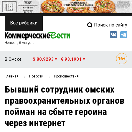
Все рубрики
Поиск по сайту
ПОЛИТИКА
Свежий выпуск
Медиа
ФИНАНСЫ
Четверг, 6 Августа
Кто есть кто
НЕДВИЖИМОСТЬ
В Омске:
$ 80,9293
€ 93,1901
Интервью
БИЗНЕС
Главная
→
Новости
→
Происшествия
Мнения
ОБЩЕСТВО
Бывший сотрудник омских
Рейтинги
ЗАКОН
правоохранительных органов
Блоги
НОВОСТИ КОМПАНИЙ
пойман на сбыте героина
Архив
ПРОИСШЕСТВИЯ
через интернет