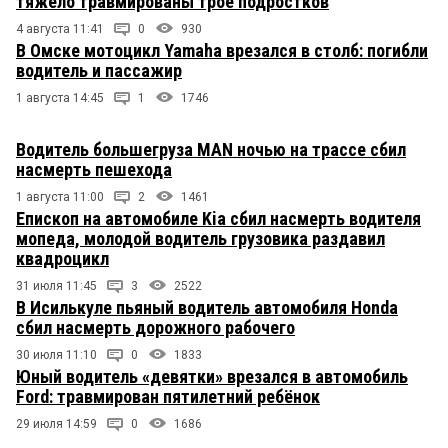
тяжело травмированы трое подростков
4 августа 11:41
0
930
В Омске мотоцикл Yamaha врезался в столб: погибли
водитель и пассажир
1 августа 14:45
1
1746
Водитель большегруза MAN ночью на трассе сбил
насмерть пешехода
1 августа 11:00
2
1461
Епископ на автомобиле Kia сбил насмерть водителя
мопеда, молодой водитель грузовика раздавил
квадроцикл
31 июля 11:45
3
2522
В Исилькуле пьяный водитель автомобиля Honda
сбил насмерть дорожного рабочего
30 июля 11:10
0
1833
Юный водитель «девятки» врезался в автомобиль
Ford: травмирован пятилетний ребёнок
29 июля 14:59
0
1686