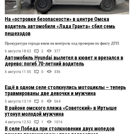
На «островке безопасности» в центре Омска
водитель автомобиля «Лада Гранта» сбил семь
пешеходов
Прокуратура города взяла на контроль ход проверки по факту ДТП.
6 августа 18:02
2
377
Автомобиль Hyundai вылетел в кювет и врезался в
дерево: погиб 70-летний водитель
6 августа 11:55
0
336
Ещё в одном селе столкнулись мотоциклы – теперь
травмированы две девочки и мужчина
5 августа 13:19
0
564
В районе омского пляжа «Советский» в Иртыше
утонул молодой мужчина
4 августа 12:52
1
1016
В селе Победа при столкновении двух мопедов