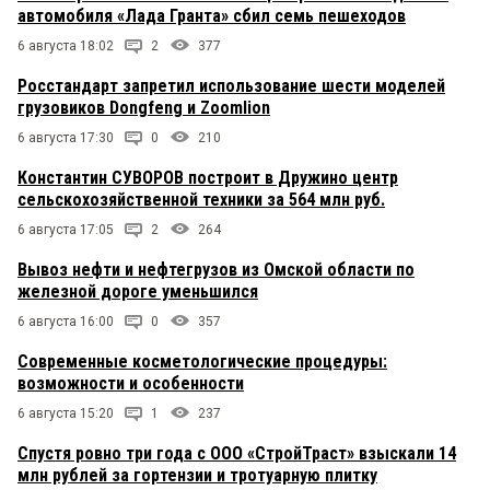
автомобиля «Лада Гранта» сбил семь пешеходов
6 августа 18:02
2
377
Росстандарт запретил использование шести моделей
грузовиков Dongfeng и Zoomlion
6 августа 17:30
0
210
Константин СУВОРОВ построит в Дружино центр
сельскохозяйственной техники за 564 млн руб.
6 августа 17:05
2
264
Вывоз нефти и нефтегрузов из Омской области по
железной дороге уменьшился
6 августа 16:00
0
357
Современные косметологические процедуры:
возможности и особенности
6 августа 15:20
1
237
Спустя ровно три года с ООО «СтройТраст» взыскали 14
млн рублей за гортензии и тротуарную плитку