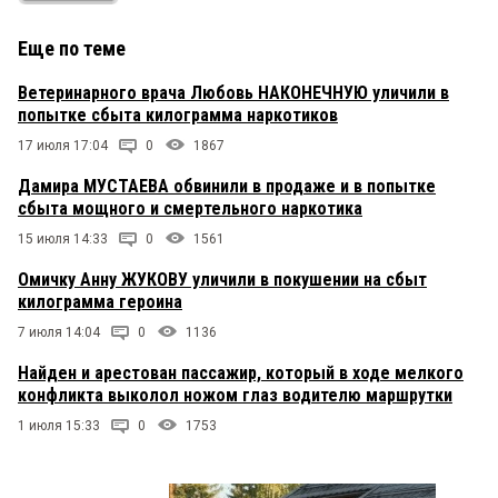
Еще по теме
Ветеринарного врача Любовь НАКОНЕЧНУЮ уличили в
попытке сбыта килограмма наркотиков
17 июля 17:04
0
1867
Дамира МУСТАЕВА обвинили в продаже и в попытке
сбыта мощного и смертельного наркотика
15 июля 14:33
0
1561
Омичку Анну ЖУКОВУ уличили в покушении на сбыт
килограмма героина
7 июля 14:04
0
1136
Найден и арестован пассажир, который в ходе мелкого
конфликта выколол ножом глаз водителю маршрутки
1 июля 15:33
0
1753