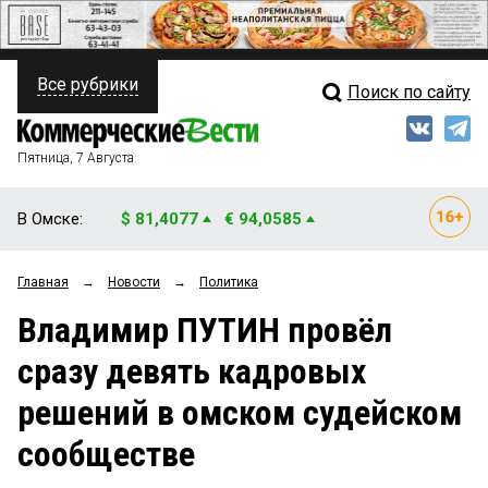
Все рубрики
Поиск по сайту
ПОЛИТИКА
Свежий выпуск
Медиа
ФИНАНСЫ
Пятница, 7 Августа
Кто есть кто
НЕДВИЖИМОСТЬ
В Омске:
$ 81,4077
€ 94,0585
Интервью
БИЗНЕС
Главная
→
Новости
→
Политика
Мнения
ОБЩЕСТВО
Владимир ПУТИН провёл
Рейтинги
ЗАКОН
сразу девять кадровых
Блоги
НОВОСТИ КОМПАНИЙ
решений в омском судейском
Архив
ПРОИСШЕСТВИЯ
сообществе