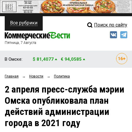
Все рубрики
Поиск по сайту
ПОЛИТИКА
Свежий выпуск
Медиа
ФИНАНСЫ
Пятница, 7 Августа
Кто есть кто
НЕДВИЖИМОСТЬ
В Омске:
$ 81,4077
€ 94,0585
Интервью
БИЗНЕС
Главная
→
Новости
→
Политика
Мнения
ОБЩЕСТВО
2 апреля пресс-служба мэрии
Рейтинги
ЗАКОН
Омска опубликовала план
Блоги
НОВОСТИ КОМПАНИЙ
действий администрации
Архив
ПРОИСШЕСТВИЯ
города в 2021 году