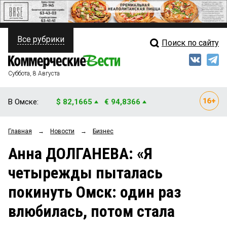
Все рубрики
Поиск по сайту
ПОЛИТИКА
Свежий выпуск
Медиа
ФИНАНСЫ
Суббота, 8 Августа
Кто есть кто
НЕДВИЖИМОСТЬ
В Омске:
$ 82,1665
€ 94,8366
Интервью
БИЗНЕС
Главная
→
Новости
→
Бизнес
Мнения
ОБЩЕСТВО
Анна ДОЛГАНЕВА: «Я
Рейтинги
ЗАКОН
четырежды пыталась
Блоги
НОВОСТИ КОМПАНИЙ
покинуть Омск: один раз
Архив
ПРОИСШЕСТВИЯ
влюбилась, потом стала