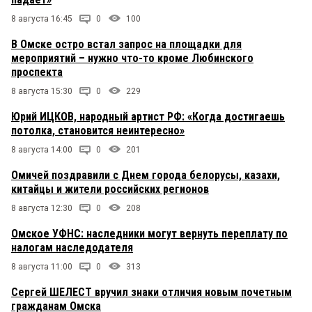
8 августа 16:45
0
100
В Омске остро встал запрос на площадки для
мероприятий – нужно что-то кроме Любинского
проспекта
8 августа 15:30
0
229
Юрий ИЦКОВ, народный артист РФ: «Когда достигаешь
потолка, становится неинтересно»
8 августа 14:00
0
201
Омичей поздравили с Днем города белорусы, казахи,
китайцы и жители российских регионов
8 августа 12:30
0
208
Омское УФНС: наследники могут вернуть переплату по
налогам наследодателя
8 августа 11:00
0
313
Сергей ШЕЛЕСТ вручил знаки отличия новым почетным
гражданам Омска