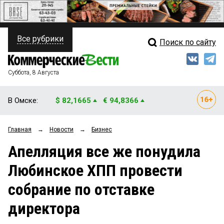
Все рубрики
Поиск по сайту
ПОЛИТИКА
Свежий выпуск
Медиа
ФИНАНСЫ
Суббота, 8 Августа
Кто есть кто
НЕДВИЖИМОСТЬ
В Омске:
$ 82,1665
€ 94,8366
Интервью
БИЗНЕС
Главная
→
Новости
→
Бизнес
Мнения
ОБЩЕСТВО
Апелляция все же понудила
Рейтинги
ЗАКОН
Любинское ХПП провести
Блоги
НОВОСТИ КОМПАНИЙ
собрание по отставке
Архив
ПРОИСШЕСТВИЯ
директора