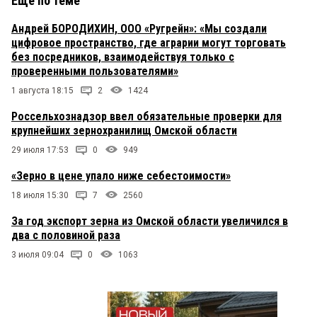
Еще по теме
Андрей БОРОДИХИН, ООО «Ругрейн»: «Мы создали
цифровое пространство, где аграрии могут торговать
без посредников, взаимодействуя только с
проверенными пользователями»
1 августа 18:15
2
1424
Россельхознадзор ввел обязательные проверки для
крупнейших зернохранилищ Омской области
29 июля 17:53
0
949
«Зерно в цене упало ниже себестоимости»
18 июля 15:30
7
2560
За год экспорт зерна из Омской области увеличился в
два с половиной раза
3 июля 09:04
0
1063