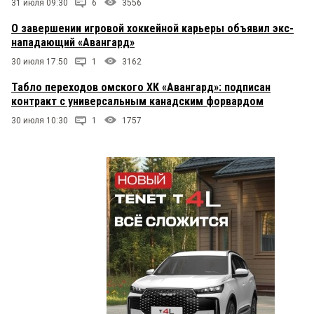
31 июля 09:30
6
3556
О завершении игровой хоккейной карьеры объявил экс-
нападающий «Авангард»
30 июля 17:50
1
3162
Табло переходов омского ХК «Авангард»: подписан
контракт с универсальным канадским форвардом
30 июля 10:30
1
1757