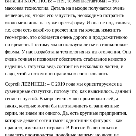
Виталий КОРОТКОВ: – Нет, термопластавтомат – это
массовая технология. Деталь на выходе получается очень
дешевой, но, чтобы его запустить, необходимо потратить
около миллиона на ту же пресс-форму. И она не податливая,
т.е. если есть какой-то просчет или ты хочешь изменить
геометрию, это обойдется очень дорого и продолжительно
по времени. Поэтому мы используем литье в силиконовые
формы. У нас разработана технология их изготовления. Она
очень точная и позволяет обеспечить стабильное качество
изделий. Статуэтка ведь состоит из нескольких частей, и
надо, чтобы потом они правильно состыковались.
Сергей ЛЕВИНЕЦ: – С 2019 года мы ориентируемся на
сувенирные статуэтки, потому что, как выяснилось, данный
сегмент пустой. В мире очень мало производителей, а
таких, которые могли бы изготавливать ограниченные
серии, не знаем ни одного. Да, есть крупные предприятия,
которые делают сотни тысяч однотипных фигурок – как
правило, именитых игроков. В России были попытки
наладить производства, подобные нашему, но люди не