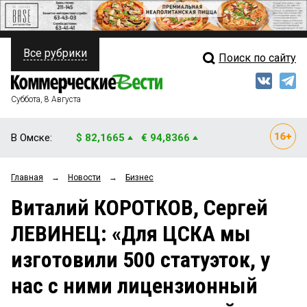
Все рубрики
Поиск по сайту
ПОЛИТИКА
Свежий выпуск
Медиа
ФИНАНСЫ
Суббота, 8 Августа
Кто есть кто
НЕДВИЖИМОСТЬ
В Омске:
$ 82,1665
€ 94,8366
Интервью
БИЗНЕС
Главная
→
Новости
→
Бизнес
Мнения
ОБЩЕСТВО
Виталий КОРОТКОВ, Сергей
Рейтинги
ЗАКОН
ЛЕВИНЕЦ: «Для ЦСКА мы
Блоги
НОВОСТИ КОМПАНИЙ
изготовили 500 статуэток, у
Архив
ПРОИСШЕСТВИЯ
нас с ними лицензионный