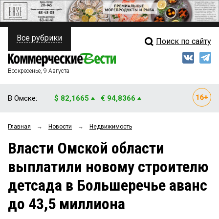
Все рубрики
Поиск по сайту
ПОЛИТИКА
Свежий выпуск
Медиа
ФИНАНСЫ
Воскресенье, 9 Августа
Кто есть кто
НЕДВИЖИМОСТЬ
В Омске:
$ 82,1665
€ 94,8366
Интервью
БИЗНЕС
Главная
→
Новости
→
Недвижимость
Мнения
ОБЩЕСТВО
Власти Омской области
Рейтинги
ЗАКОН
выплатили новому строителю
Блоги
НОВОСТИ КОМПАНИЙ
детсада в Большеречье аванс
Архив
ПРОИСШЕСТВИЯ
до 43,5 миллиона