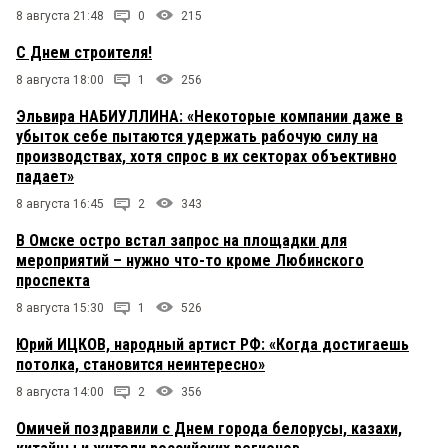
8 августа 21:48
0
215
С Днем строителя!
8 августа 18:00
1
256
Эльвира НАБИУЛЛИНА: «Некоторые компании даже в
убыток себе пытаются удержать рабочую силу на
производствах, хотя спрос в их секторах объективно
падает»
8 августа 16:45
2
343
В Омске остро встал запрос на площадки для
мероприятий – нужно что-то кроме Любинского
проспекта
8 августа 15:30
1
526
Юрий ИЦКОВ, народный артист РФ: «Когда достигаешь
потолка, становится неинтересно»
8 августа 14:00
2
356
Омичей поздравили с Днем города белорусы, казахи,