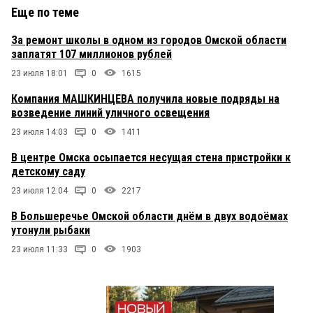
Еще по теме
За ремонт школы в одном из городов Омской области
заплатят 107 миллионов рублей
23 июля 18:01
0
1615
Компания МАШКИНЦЕВА получила новые подряды на
возведение линий уличного освещения
23 июля 14:03
0
1411
В центре Омска осыпается несущая стена пристройки к
детскому саду
23 июля 12:04
0
2217
В Большеречье Омской области днём в двух водоёмах
утонули рыбаки
23 июля 11:33
0
1903