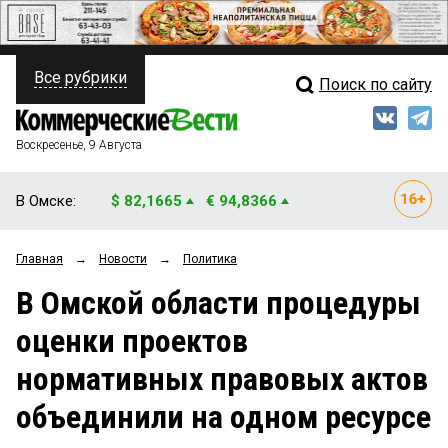
Все рубрики
Поиск по сайту
ПОЛИТИКА
Свежий выпуск
Медиа
ФИНАНСЫ
Воскресенье, 9 Августа
Кто есть кто
НЕДВИЖИМОСТЬ
В Омске:
$ 82,1665
€ 94,8366
Интервью
БИЗНЕС
Главная
→
Новости
→
Политика
Мнения
ОБЩЕСТВО
В Омской области процедуры
Рейтинги
ЗАКОН
оценки проектов
Блоги
НОВОСТИ КОМПАНИЙ
нормативных правовых актов
Архив
ПРОИСШЕСТВИЯ
объединили на одном ресурсе