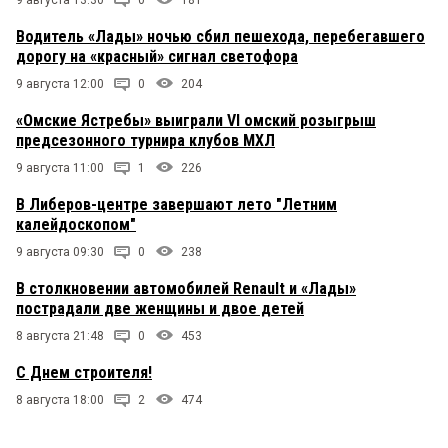
9 августа 13:30
0
181
Водитель «Лады» ночью сбил пешехода, перебегавшего
дорогу на «красный» сигнал светофора
9 августа 12:00
0
204
«Омские Ястребы» выиграли VI омский розыгрыш
предсезонного турнира клубов МХЛ
9 августа 11:00
1
226
В Либеров-центре завершают лето "Летним
калейдоскопом"
9 августа 09:30
0
238
В столкновении автомобилей Renault и «Лады»
пострадали две женщины и двое детей
8 августа 21:48
0
453
С Днем строителя!
8 августа 18:00
2
474