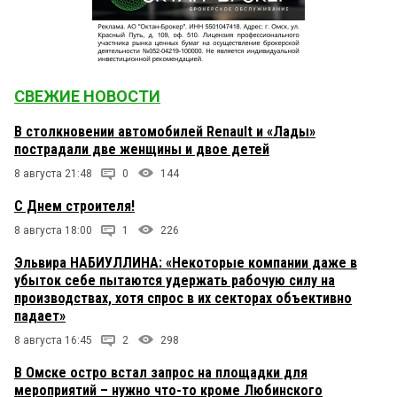
СВЕЖИЕ НОВОСТИ
В столкновении автомобилей Renault и «Лады»
пострадали две женщины и двое детей
8 августа 21:48
0
144
С Днем строителя!
8 августа 18:00
1
226
Эльвира НАБИУЛЛИНА: «Некоторые компании даже в
убыток себе пытаются удержать рабочую силу на
производствах, хотя спрос в их секторах объективно
падает»
8 августа 16:45
2
298
В Омске остро встал запрос на площадки для
мероприятий – нужно что-то кроме Любинского