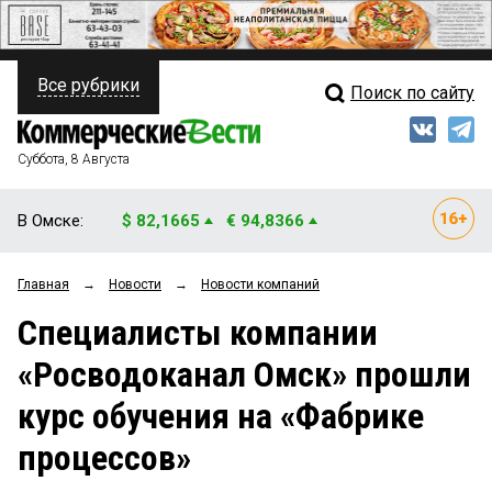
Все рубрики
Поиск по сайту
ПОЛИТИКА
Свежий выпуск
Медиа
ФИНАНСЫ
Суббота, 8 Августа
Кто есть кто
НЕДВИЖИМОСТЬ
В Омске:
$ 82,1665
€ 94,8366
Интервью
БИЗНЕС
Главная
→
Новости
→
Новости компаний
Мнения
ОБЩЕСТВО
Специалисты компании
Рейтинги
ЗАКОН
«Росводоканал Омск» прошли
Блоги
НОВОСТИ КОМПАНИЙ
курс обучения на «Фабрике
Архив
ПРОИСШЕСТВИЯ
процессов»