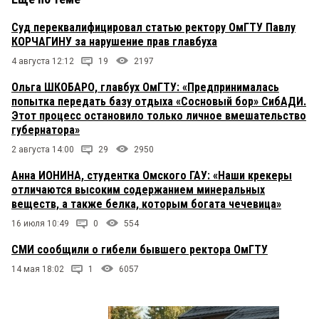
Суд переквалифицировал статью ректору ОмГТУ Павлу
КОРЧАГИНУ за нарушение прав главбуха
4 августа 12:12
19
2197
Ольга ШКОБАРО, главбух ОмГТУ: «Предпринималась
попытка передать базу отдыха «Сосновый бор» СибАДИ.
Этот процесс остановило только личное вмешательство
губернатора»
2 августа 14:00
29
2950
Анна ИОНИНА, студентка Омского ГАУ: «Наши крекеры
отличаются высоким содержанием минеральных
веществ, а также белка, которым богата чечевица»
16 июля 10:49
0
554
СМИ сообщили о гибели бывшего ректора ОмГТУ
14 мая 18:02
1
6057