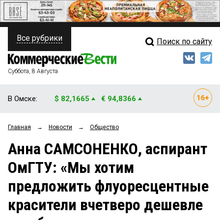
Все рубрики
Поиск по сайту
ПОЛИТИКА
Свежий выпуск
Медиа
ФИНАНСЫ
Суббота, 8 Августа
Кто есть кто
НЕДВИЖИМОСТЬ
В Омске:
$ 82,1665
€ 94,8366
Интервью
БИЗНЕС
Главная
→
Новости
→
Общество
Мнения
ОБЩЕСТВО
Анна САМСОНЕНКО, аспирант
Рейтинги
ЗАКОН
ОмГТУ: «Мы хотим
Блоги
НОВОСТИ КОМПАНИЙ
предложить флуоресцентные
Архив
ПРОИСШЕСТВИЯ
красители вчетверо дешевле