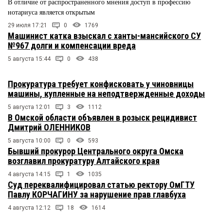
В отличие от распространенного мнения доступ в профессию
нотариуса является открытым
29 июля 17:21
0
1769
Машинист катка взыскал с ханты-мансийского СУ
№967 долги и компенсации вреда
5 августа 15:44
0
438
Прокуратура требует конфисковать у чиновницы
машины, купленные на неподтвержденные доходы
5 августа 12:01
3
1112
В Омской области объявлен в розыск рецидивист
Дмитрий ОЛЕННИКОВ
5 августа 10:00
0
593
Бывший прокурор Центрального округа Омска
возглавил прокуратуру Алтайского края
4 августа 14:15
1
1035
Суд переквалифицировал статью ректору ОмГТУ
Павлу КОРЧАГИНУ за нарушение прав главбуха
4 августа 12:12
18
1614