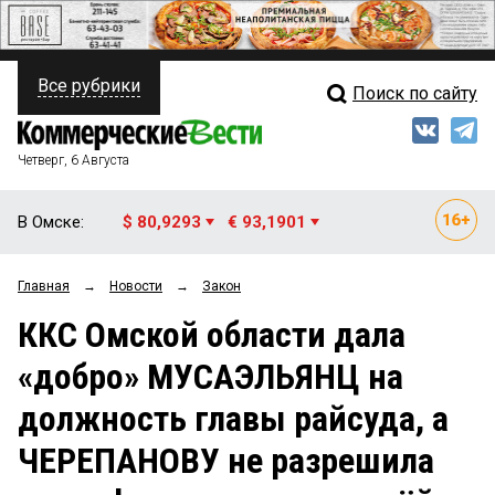
Все рубрики
Поиск по сайту
ПОЛИТИКА
Свежий выпуск
Медиа
ФИНАНСЫ
Четверг, 6 Августа
Кто есть кто
НЕДВИЖИМОСТЬ
В Омске:
$ 80,9293
€ 93,1901
Интервью
БИЗНЕС
Главная
→
Новости
→
Закон
Мнения
ОБЩЕСТВО
ККС Омской области дала
Рейтинги
ЗАКОН
«добро» МУСАЭЛЬЯНЦ на
Блоги
НОВОСТИ КОМПАНИЙ
должность главы райсуда, а
Архив
ПРОИСШЕСТВИЯ
ЧЕРЕПАНОВУ не разрешила