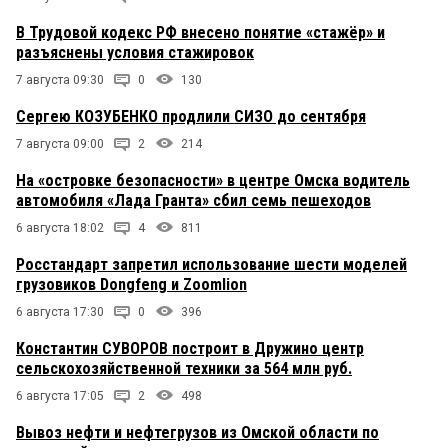
В Трудовой кодекс РФ внесено понятие «стажёр» и
разъяснены условия стажировок
7 августа 09:30
0
130
Сергею КОЗУБЕНКО продлили СИЗО до сентября
7 августа 09:00
2
214
На «островке безопасности» в центре Омска водитель
автомобиля «Лада Гранта» сбил семь пешеходов
6 августа 18:02
4
811
Росстандарт запретил использование шести моделей
грузовиков Dongfeng и Zoomlion
6 августа 17:30
0
396
Константин СУВОРОВ построит в Дружино центр
сельскохозяйственной техники за 564 млн руб.
6 августа 17:05
2
498
Вывоз нефти и нефтегрузов из Омской области по