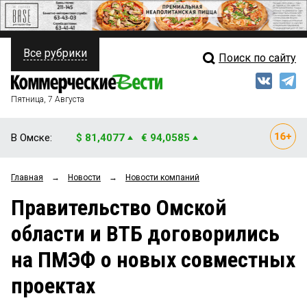
Все рубрики
Поиск по сайту
ПОЛИТИКА
Свежий выпуск
Медиа
ФИНАНСЫ
Пятница, 7 Августа
Кто есть кто
НЕДВИЖИМОСТЬ
В Омске:
$ 81,4077
€ 94,0585
Интервью
БИЗНЕС
Главная
→
Новости
→
Новости компаний
Мнения
ОБЩЕСТВО
Правительство Омской
Рейтинги
ЗАКОН
области и ВТБ договорились
Блоги
НОВОСТИ КОМПАНИЙ
на ПМЭФ о новых совместных
Архив
ПРОИСШЕСТВИЯ
проектах