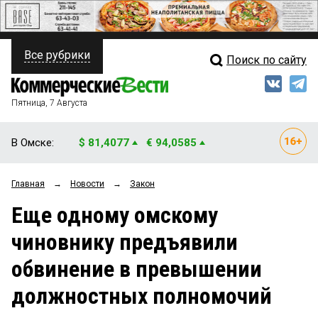
Все рубрики
Поиск по сайту
ПОЛИТИКА
Свежий выпуск
Медиа
ФИНАНСЫ
Пятница, 7 Августа
Кто есть кто
НЕДВИЖИМОСТЬ
В Омске:
$ 81,4077
€ 94,0585
Интервью
БИЗНЕС
Главная
→
Новости
→
Закон
Мнения
ОБЩЕСТВО
Еще одному омскому
Рейтинги
ЗАКОН
чиновнику предъявили
Блоги
НОВОСТИ КОМПАНИЙ
обвинение в превышении
Архив
ПРОИСШЕСТВИЯ
должностных полномочий