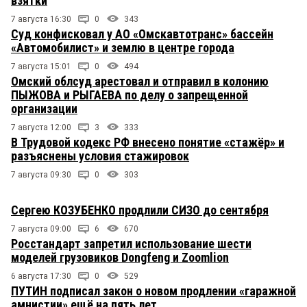
взятки
7 августа 16:30
0
343
Суд конфисковал у АО «Омскавтотранс» бассейн
«Автомобилист» и землю в центре города
7 августа 15:01
0
494
Омский облсуд арестовал и отправил в колонию
ПЫЖОВА и РЫГАЕВА по делу о запрещенной
организации
7 августа 12:00
3
333
В Трудовой кодекс РФ внесено понятие «стажёр» и
разъяснены условия стажировок
7 августа 09:30
0
303
Сергею КОЗУБЕНКО продлили СИЗО до сентября
7 августа 09:00
6
670
Росстандарт запретил использование шести
моделей грузовиков Dongfeng и Zoomlion
6 августа 17:30
0
529
ПУТИН подписал закон о новом продлении «гаражной
амнистии» ещё на пять лет