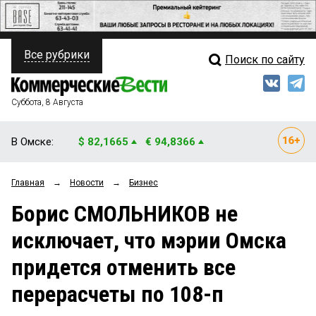
Все рубрики
Поиск по сайту
ПОЛИТИКА
Свежий выпуск
Медиа
ФИНАНСЫ
Суббота, 8 Августа
Кто есть кто
НЕДВИЖИМОСТЬ
В Омске:
$ 82,1665
€ 94,8366
Интервью
БИЗНЕС
Главная
→
Новости
→
Бизнес
Мнения
ОБЩЕСТВО
Борис СМОЛЬНИКОВ не
Рейтинги
ЗАКОН
исключает, что мэрии Омска
Блоги
НОВОСТИ КОМПАНИЙ
придется отменить все
Архив
ПРОИСШЕСТВИЯ
перерасчеты по 108-п