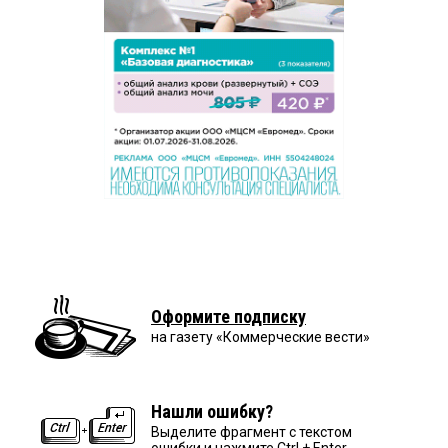
Оформите подписку
на газету «Коммерческие вести»
Нашли ошибку?
Выделите фрагмент с текстом
ошибки и нажмите Ctrl + Enter.