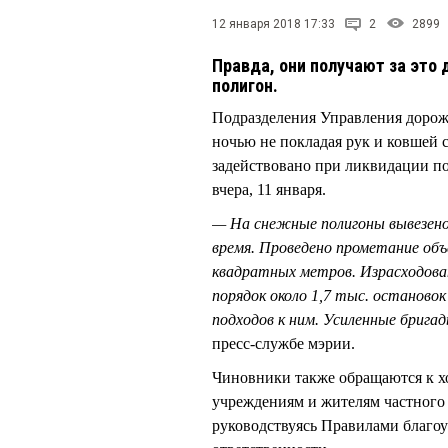
12 января 2018 17:33
2
2899
Правда, они получают за это 
полигон.
Подразделения Управления дорож
ночью не покладая рук и ковшей
задействовано при ликвидации по
вчера, 11 января.
— На снежные полигоны вывезено 
время. Проведено прометание объ
квадратных метров. Израсходован
порядок около 1,7 тыс. останово
подходов к ним. Усиленные брига
пресс-службе мэрии.
Чиновники также обращаются к х
учреждениям и жителям частного 
руководствуясь Правилами благоус