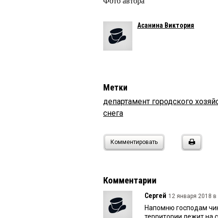
Фото автора
Асанина Виктория
Метки
департамент городского хозяй
снега
Комментировать
Комментарии
Сергей
12 января 2018 в 
Напомню господам чин
территории лежит на с