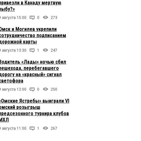
привезли в Канаду мертвую
рыбу?»
9 августа 15:00
0
273
Омск и Могилев укрепили
сотрудничество подписанием
дорожной карты
9 августа 13:30
1
247
Водитель «Лады» ночью сбил
пешехода, перебегавшего
дорогу на «красный» сигнал
светофора
9 августа 12:00
0
250
«Омские Ястребы» выиграли VI
омский розыгрыш
предсезонного турнира клубов
МХЛ
9 августа 11:00
1
267