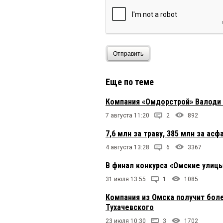
Отправить
Еще по теме
Компания «Омдорстрой» Валоди
7 августа 11:20
2
892
7,6 млн за траву, 385 млн за ас
4 августа 13:28
6
3367
В финал конкурса «Омские улицы
31 июля 13:55
1
1085
Компания из Омска получит бол
Тухачевского
23 июля 10:30
3
1702