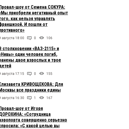
Провал-шоу от Семена СОКУРА:
«Мы приобрели негативный опыт
того, как нельзя управлять
франшизой. И пошли от
противного»
9 августа 18:00
0
106
В столкновении «ВАЗ-2115» и
«Нивы» один человек погиб,
ранены двое взрослых и трое
детей
9 августа 17:15
0
155
Елизавета КРИВОЩЕКОВА: Для
Москвы все праздники едины
9 августа 16:30
1
167
Провал-шоу от Игоря
ДОРОХИНА: «Сотрудница
аэропорта совершенно серьезно
спросила: «С какой целью вы