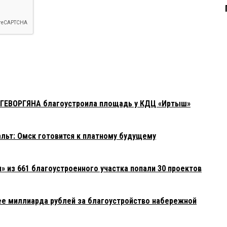
 ГЕВОРГЯНА благоустроила площадь у КДЦ «Иртыш»
фальт: Омск готовится к платному будущему
» из 661 благоустроенного участка попали 30 проектов
ее миллиарда рублей за благоустройство набережной