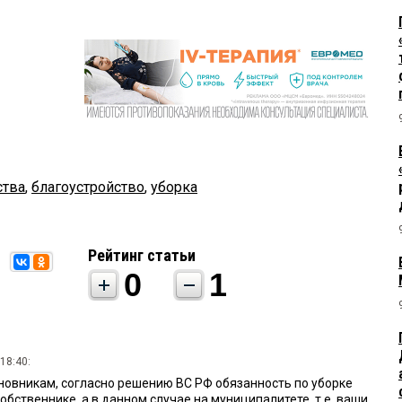
ства
,
благоустройство
,
уборка
Рейтинг статьи
0
1
18:40:
овникам, согласно решению ВС РФ обязанность по уборке
обственнике, а в данном случае на муниципалитете, т.е. ваши