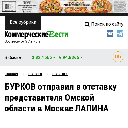
Все рубрики
Поиск по сайту
ПОЛИТИКА
Свежий выпуск
Медиа
ФИНАНСЫ
Воскресенье, 9 Августа
Кто есть кто
НЕДВИЖИМОСТЬ
В Омске:
$ 82,1665
€ 94,8366
Интервью
БИЗНЕС
Главная
→
Новости
→
Политика
Мнения
ОБЩЕСТВО
БУРКОВ отправил в отставку
Рейтинги
ЗАКОН
представителя Омской
Блоги
НОВОСТИ КОМПАНИЙ
области в Москве ЛАПИНА
Архив
ПРОИСШЕСТВИЯ