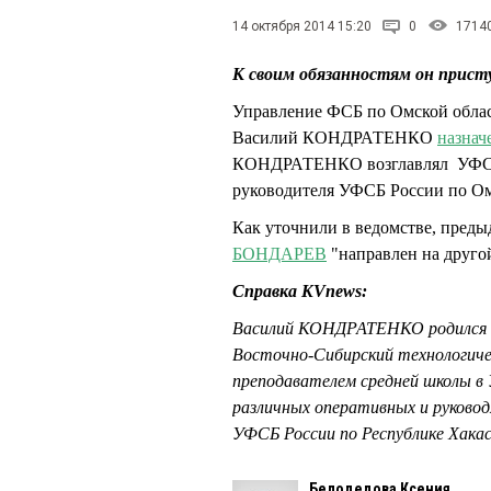
14 октября 2014 15:20
0
1714
К своим обязанностям он присту
Управление ФСБ по Омской облас
Василий КОНДРАТЕНКО
назнач
КОНДРАТЕНКО возглавлял УФСБ Р
руководителя УФСБ России по Омс
Как уточнили в ведомстве, пред
БОНДАРЕВ
"направлен на другой
Справка KVnews:
Василий КОНДРАТЕНКО родился в 1
Восточно-Сибирский технологиче
преподавателем средней школы в 
различных оперативных и руковод
УФСБ России по Республике Хакас
Белодедова Ксения