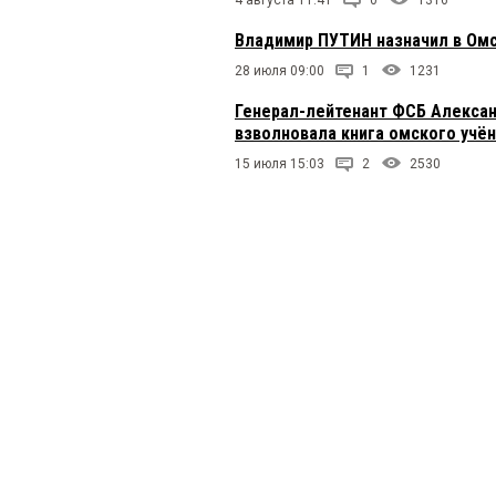
4 августа 11:41
0
1316
Владимир ПУТИН назначил в Омс
28 июля 09:00
1
1231
Генерал-лейтенант ФСБ Алексан
взволновала книга омского учён
15 июля 15:03
2
2530