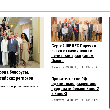
Сергей ШЕЛЕСТ вручил
знаки отличия новым
почетным гражданам
Омска
8 августа 09:30
4
409
рода белорусы,
ссийских регионов
Правительство РФ
официально разрешило
мом, и в переносном смысле.
продавать бензин Евро-2
и Евро-3
6 августа 14:00
9
1120