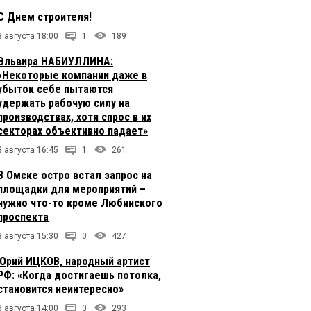
С Днем строителя!
8 августа 18:00
1
189
Эльвира НАБИУЛЛИНА:
«Некоторые компании даже в
убыток себе пытаются
удержать рабочую силу на
производствах, хотя спрос в их
секторах объективно падает»
8 августа 16:45
1
261
В Омске остро встал запрос на
площадки для мероприятий –
нужно что-то кроме Любинского
проспекта
8 августа 15:30
0
427
Юрий ИЦКОВ, народный артист
РФ: «Когда достигаешь потолка,
становится неинтересно»
8 августа 14:00
0
293