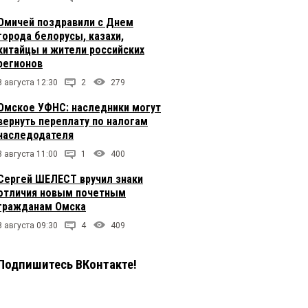
Омичей поздравили с Днем
города белорусы, казахи,
китайцы и жители российских
регионов
8 августа 12:30
2
279
Омское УФНС: наследники могут
вернуть переплату по налогам
наследодателя
8 августа 11:00
1
400
Сергей ШЕЛЕСТ вручил знаки
отличия новым почетным
гражданам Омска
8 августа 09:30
4
409
Подпишитесь ВКонтакте!