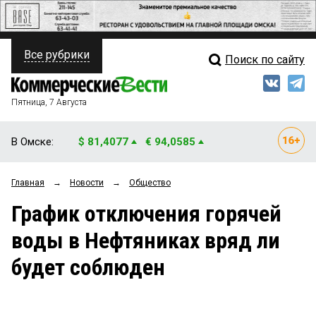
Все рубрики
Поиск по сайту
ПОЛИТИКА
Свежий выпуск
Медиа
ФИНАНСЫ
Пятница, 7 Августа
Кто есть кто
НЕДВИЖИМОСТЬ
В Омске:
$ 81,4077
€ 94,0585
Интервью
БИЗНЕС
Главная
→
Новости
→
Общество
Мнения
ОБЩЕСТВО
График отключения горячей
Рейтинги
ЗАКОН
воды в Нефтяниках вряд ли
Блоги
НОВОСТИ КОМПАНИЙ
будет соблюден
Архив
ПРОИСШЕСТВИЯ