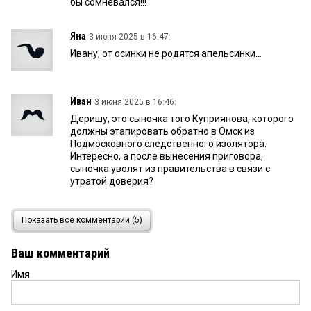
бы сомневался!!!
Яна
3 июня 2025 в 16:47:
Ивану, от осинки не родятся апельсинки...
Иван
3 июня 2025 в 16:46:
Деришу, это сыночка того Куприянова, которого
должны этапировать обратно в Омск из
Подмосковного следственного изолятора.
Интересно, а после вынесения приговора,
сыночка уволят из правительства в связи с
утратой доверия?
дервиш
1 июня 2025 в 20:13:
Показать все комментарии (5)
Что характерно, кто говорит про миллиард,
Куприянов, видимо ничего уже не боится, теперь-
Ваш комментарий
то уже что?
Имя
исаак
1 июня 2025 в 12:26:
есть планы дойти до миллиарда....